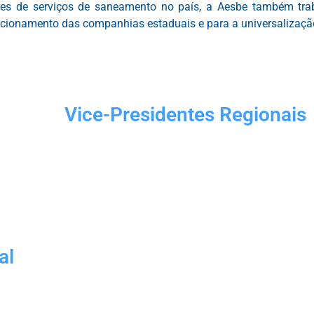
ores de serviços de saneamento no país, a Aesbe também tra
uncionamento das companhias estaduais e para a universalizaç
Vice-Presidentes Regionais
Norte: Cleverson Brancalhão
(Caerd/RO)
Nordeste I: Neuri Freitas
(Cagece/CE)
Nordeste II: Gildeone Almeida
(Embasa/BA)
al
Centro-Oeste: Ricardo Soavinski
(Saneago/GO)
Sudeste: Rafael Rolim