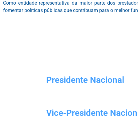
Como entidade representativa da maior parte dos prestad
fomentar políticas públicas que contribuam para o melhor f
Presidente Nacional
Munir Abud
(Cesan/ES)
Vice-Presidente Nacion
Marcos Aurélio Alves Freitas
(Caema/MA)