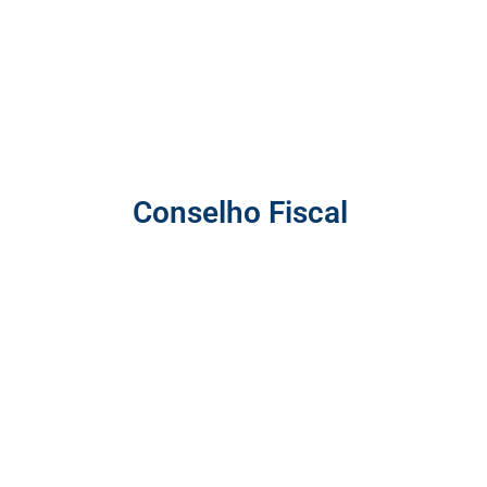
(Cedae/RJ)
Sul: Wilson Bley
(Sanepar/PR)
Conselho Fiscal
Luiz Cavalcante Peixoto Neto
(Casal/AL)
Luciano Gois
(Deso/SE)
Pedro Henrique Cadoso Beckman
(Ats/TO)