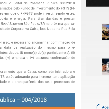
blicou o Edital de Chamada Pública 004/2018
alisados pelo Fundo de Investimento do FGTS (FI-
es em que o FI-FGTS pode investir, sendo estes:
rodovia e energia. Para tirar dúvidas e prestar
m
Road Show
em São Paulo/SP, na próxima quarta-
rsidade Corporativa Caixa, localizada na Rua Bela
Por isso, é necessário encaminhar confirmação de
 da data de realização do mesmo para o e-
ntes dados: (i) nome(s) do(s) participante(s), (ii)
ação, (iv) empresa e (v) assunto: confirmação de
oramento que a Caixa, como administradora e
GTS, estão adotando para incrementar a aplicação
idade e a transparência dos seus processos de
Aces