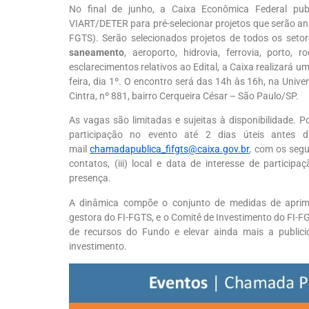
No final de junho, a Caixa Econômica Federal pu
VIART/DETER para pré-selecionar projetos que serão an
FGTS). Serão selecionados projetos de todos os setor
saneamento
, aeroporto, hidrovia, ferrovia, porto, 
esclarecimentos relativos ao Edital, a Caixa realizará u
feira, dia 1º. O encontro será das 14h às 16h, na Unive
Cintra, nº 881, bairro Cerqueira César – São Paulo/SP.
As vagas são limitadas e sujeitas à disponibilidade. 
participação no evento até 2 dias úteis antes
mail
chamadapublica_fifgts@caixa.gov.br
, com os segui
contatos, (iii) local e data de interesse de particip
presença.
A dinâmica compõe o conjunto de medidas de aprim
gestora do FI-FGTS, e o Comitê de Investimento do FI-F
de recursos do Fundo e elevar ainda mais a public
investimento.