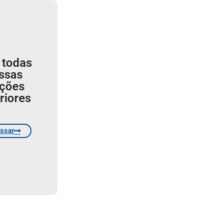
 todas
ssas
ições
riores
ssar