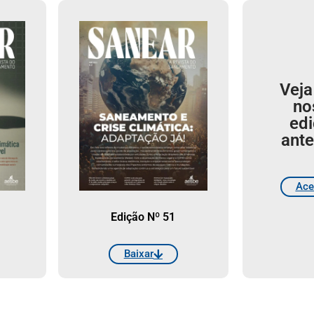
Veja
no
ed
ante
Ace
Edição Nº 51
Baixar