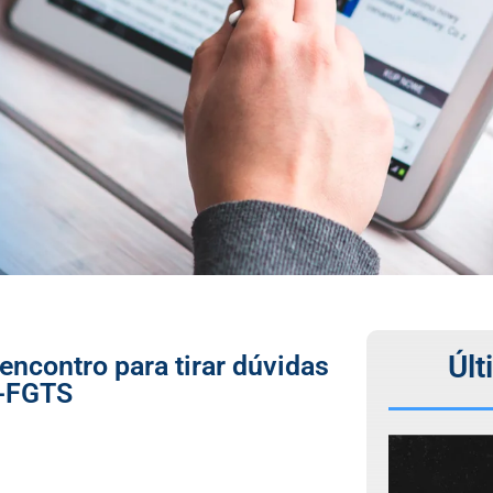
Últ
ncontro para tirar dúvidas
I-FGTS