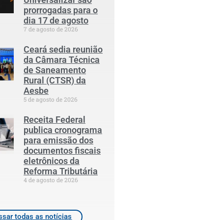
prorrogadas para o
dia 17 de agosto
7 de agosto de 2026
Ceará sedia reunião
da Câmara Técnica
de Saneamento
Rural (CTSR) da
Aesbe
5 de agosto de 2026
Receita Federal
publica cronograma
para emissão dos
documentos fiscais
eletrônicos da
Reforma Tributária
4 de agosto de 2026
sar todas as notícias