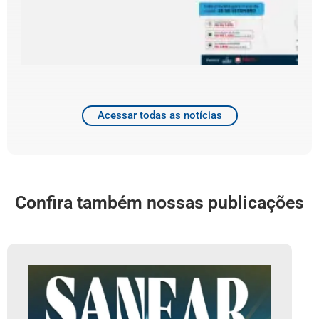
d
4
2
Acessar todas as notícias
Confira também nossas publicações