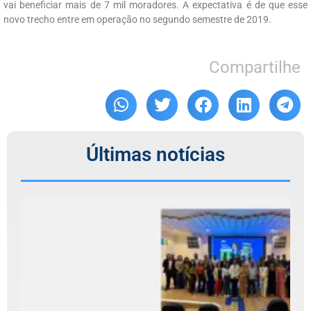
vai beneficiar mais de 7 mil moradores. A expectativa é de que esse
novo trecho entre em operação no segundo semestre de 2019.
Compartilhe
Últimas notícias
C
r
T
R
d
5