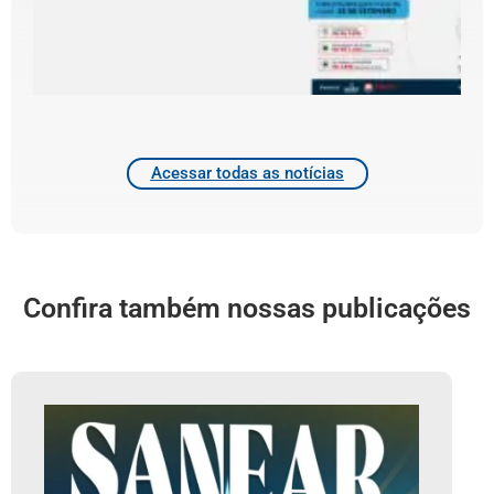
d
4
2
Acessar todas as notícias
Confira também nossas publicações