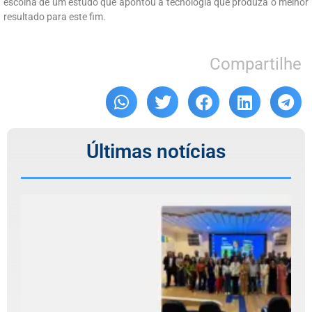
escolha de um estudo que apontou a tecnologia que produza o melhor
resultado para este fim.
Compartilhe
Últimas notícias
C
r
T
R
d
5