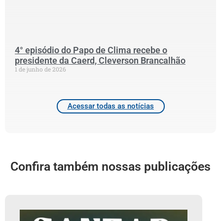
P
C
2
4° episódio do Papo de Clima recebe o
presidente da Caerd, Cleverson Brancalhão
1 de junho de 2026
Acessar todas as notícias
Confira também nossas publicações