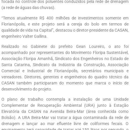
focada no controle dos poluentes conduzidos pela rede de drenagem
(a rede de águas das chuvas).
“Temos atualmente R$ 400 milhões de investimentos somente em
Florianópolis, e este projeto será a cereja do bolo em termos de
qualidade de vida na Capital”, destacou o diretor-presidente da CASAN,
engenheiro Valter Gallina.
Realizado no Gabinete do prefeito Gean Loureiro, o ato foi
acompanhado por representantes do Movimento Floripa Sustentável,
Associação Floripa Amanhã, Sindicato dos Engenheiros no Estado de
Santa Catarina, Sindicato da Indústria da Construção, Associação
Comercial e Industrial de Florianópolis, secretários municipais e
vereadores. Diretores, gerentes e engenheiros do quadro técnico da
CASAN também participaram do momento que marca o início de
desenvolvimento do projeto.
O plano de trabalho contempla a instalação de uma Unidade
Complementar de Recuperação Ambiental (URA) junto à Estação
Elevatória da CASAN na Avenida Beira-Mar (área conhecida como
Bolsão). A URA Beira-Mar vai tratar a água contaminada da rede de
drenagem e lançar ao mar efluente livre de coliformes fecais. O
equipamento terá capacidade de tratar até 150 litros por segundo, o