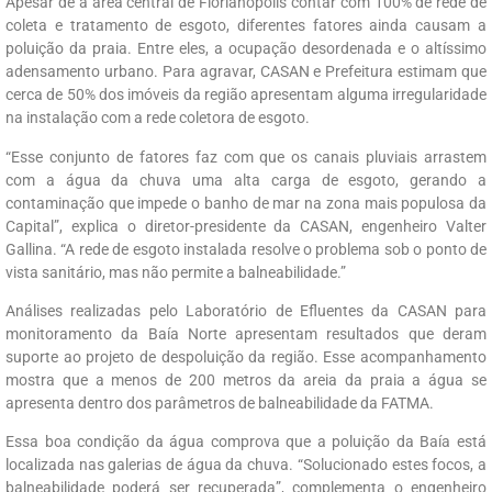
Apesar de a área central de Florianópolis contar com 100% de rede de
coleta e tratamento de esgoto, diferentes fatores ainda causam a
poluição da praia. Entre eles, a ocupação desordenada e o altíssimo
adensamento urbano. Para agravar, CASAN e Prefeitura estimam que
cerca de 50% dos imóveis da região apresentam alguma irregularidade
na instalação com a rede coletora de esgoto.
“Esse conjunto de fatores faz com que os canais pluviais arrastem
com a água da chuva uma alta carga de esgoto, gerando a
contaminação que impede o banho de mar na zona mais populosa da
Capital”, explica o diretor-presidente da CASAN, engenheiro Valter
Gallina. “A rede de esgoto instalada resolve o problema sob o ponto de
vista sanitário, mas não permite a balneabilidade.”
Análises realizadas pelo Laboratório de Efluentes da CASAN para
monitoramento da Baía Norte apresentam resultados que deram
suporte ao projeto de despoluição da região. Esse acompanhamento
mostra que a menos de 200 metros da areia da praia a água se
apresenta dentro dos parâmetros de balneabilidade da FATMA.
Essa boa condição da água comprova que a poluição da Baía está
localizada nas galerias de água da chuva. “Solucionado estes focos, a
balneabilidade poderá ser recuperada”, complementa o engenheiro