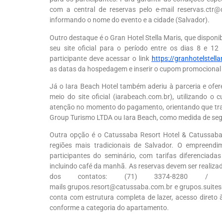
com a central de reservas pelo e-mail reservas.ctr@
informando o nome do evento e a cidade (Salvador).
Outro destaque é o Gran Hotel Stella Maris, que disponi
seu site oficial para o período entre os dias 8 e 12
participante deve acessar o link
https://granhotelstell
as datas da hospedagem e inserir o cupom promocio
Já o Iara Beach Hotel também aderiu à parceria e ofer
meio do site oficial (iarabeach.com.br), utilizando o
atenção no momento do pagamento, orientando que tr
Group Turismo LTDA ou Iara Beach, como medida de seg
Outra opção é o Catussaba Resort Hotel & Catussaba 
regiões mais tradicionais de Salvador. O empreendi
participantes do seminário, com tarifas diferenciad
incluindo café da manhã. As reservas devem ser realiza
dos contatos: (71) 3374-8280
mails grupos.resort@catussaba.com.br e grupos.suites@
conta com estrutura completa de lazer, acesso direto à
conforme a categoria do apartamento.