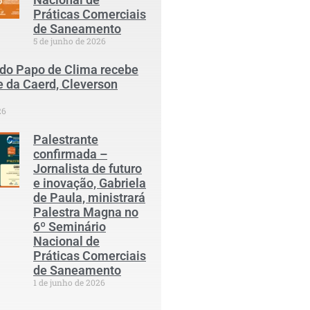
Práticas Comerciais
de Saneamento
5 de junho de 2026
 do Papo de Clima recebe
e da Caerd, Cleverson
26
Palestrante
confirmada –
Jornalista de futuro
e inovação, Gabriela
de Paula, ministrará
Palestra Magna no
6º Seminário
Nacional de
Práticas Comerciais
de Saneamento
1 de junho de 2026