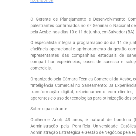
02/06/2026
O Gerente de Planejamento e Desenvolvimento Come
palestrantes confirmados no 6º Seminário Nacional d
pela Aesbe, nos dias 10 e 11 de junho, em Salvador (BA).
O especialista integra a programação do dia 11 de jun
eficiência operacional e aprimoramento da gestão com
representantes das companhias estaduais de sane
compartilhar experiências, cases de sucesso e solu
comerciais.
Organizado pela Câmara Técnica Comercial da Aesbe, 
“Inteligência Comercial no Saneamento: Da Experiênc
transformação digital, relacionamento com clientes,
aparentes e o uso de tecnologias para otimização dos p
Sobre o palestrante
Guilherme Arioli, 43 anos, é natural de Londrina
Administração pela Pontifícia Universidade Cató
Administração Estratégica e Gestão de Negócios pela Fu