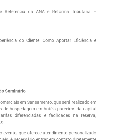
e Referência da ANA e Reforma Tributária –
eriência do Cliente: Como Aportar Eficiência e
 do Seminário
 Comerciais em Saneamento, que será realizado em
is de hospedagem em hotéis parceiros da capital
rifas diferenciadas e facilidades na reserva,
to.
 do evento, que oferece atendimento personalizado
ciais, é necessário entrar em contato diretamente