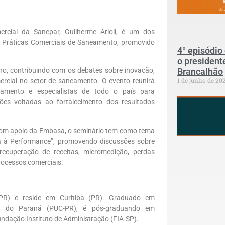
rcial da Sanepar, Guilherme Arioli, é um dos
e Práticas Comerciais de Saneamento, promovido
4° episódio
o president
Brancalhão
ho, contribuindo com os debates sobre inovação,
1 de junho de 20
ercial no setor de saneamento. O evento reunirá
amento e especialistas de todo o país para
ções voltadas ao fortalecimento dos resultados
com apoio da Embasa, o seminário tem como tema
ia à Performance”, promovendo discussões sobre
 recuperação de receitas, micromedição, perdas
rocessos comerciais.
 (PR) e reside em Curitiba (PR). Graduado em
lica do Paraná (PUC-PR), é pós-graduando em
ndação Instituto de Administração (FIA-SP).