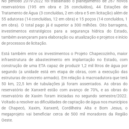
No período 2019-2022 foi trabalhado o planejamento de 267 novos
reservatórios (195 em obra e 26 concluídos), 44 Estações de
Tratamento de Água (3 concluídas, 2 em obra e 5 em licitação) além de
55 adutoras (14 concluídas, 12 em obra) e 15 poços (14 concluídos, 1
em obra). O total pago já é superior a 300 milhões. Oito barragens,
investimentos estratégicos para a segurança hídrica do Estado,
também avançaram para elaboração ou atualização e projetos e início
de processos de licitação.
Está também entre os investimentos o Projeto Chapecozinho, maior
infraestrutura de abastecimento em implantação no Estado, com
construção de uma ETA capaz de produzir 1,2 mil litros de água por
segundo (a unidade está em etapa de obras, com a execução das
estruturas de concreto armado). Em relação à macroadutora que terá
50 km, 22,5 km de tubulações já foram assentados. As obras do
reservatório de Xanxerê estão com avanço de 70%, e as obras do
reservatório de Xaxim foram iniciadas no segundo semestre/2022.
Voltado a resolver as dificuldades de captação de água nos municípios
de Chapecó, Xaxim, Xanxerê, Cordilheira Alta e Bom Jesus, o
megaprojeto vai beneficiar cerca de 500 mil moradores da Região
Oeste.