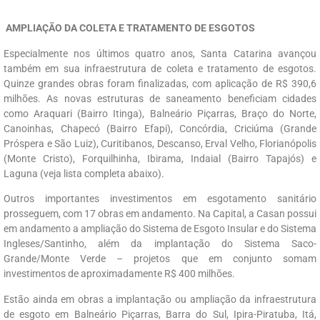
AMPLIAÇÃO DA COLETA E TRATAMENTO DE ESGOTOS
Especialmente nos últimos quatro anos, Santa Catarina avançou
também em sua infraestrutura de coleta e tratamento de esgotos.
Quinze grandes obras foram finalizadas, com aplicação de R$ 390,6
milhões. As novas estruturas de saneamento beneficiam cidades
como Araquari (Bairro Itinga), Balneário Piçarras, Braço do Norte,
Canoinhas, Chapecó (Bairro Efapi), Concórdia, Criciúma (Grande
Próspera e São Luiz), Curitibanos, Descanso, Erval Velho, Florianópolis
(Monte Cristo), Forquilhinha, Ibirama, Indaial (Bairro Tapajós) e
Laguna (veja lista completa abaixo).
Outros importantes investimentos em esgotamento sanitário
prosseguem, com 17 obras em andamento. Na Capital, a Casan possui
em andamento a ampliação do Sistema de Esgoto Insular e do Sistema
Ingleses/Santinho, além da implantação do Sistema Saco-
Grande/Monte Verde – projetos que em conjunto somam
investimentos de aproximadamente R$ 400 milhões.
Estão ainda em obras a implantação ou ampliação da infraestrutura
de esgoto em Balneário Piçarras, Barra do Sul, Ipira-Piratuba, Itá,