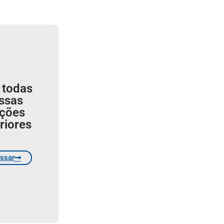
 todas
ssas
ições
riores
ssar