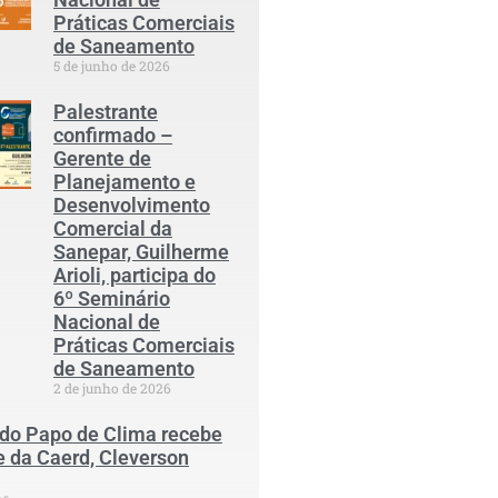
Práticas Comerciais
de Saneamento
5 de junho de 2026
Palestrante
confirmado –
Gerente de
Planejamento e
Desenvolvimento
Comercial da
Sanepar, Guilherme
Arioli, participa do
6º Seminário
Nacional de
Práticas Comerciais
de Saneamento
2 de junho de 2026
 do Papo de Clima recebe
e da Caerd, Cleverson