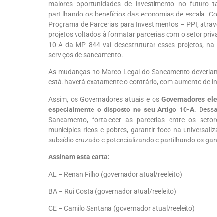
maiores oportunidades de investimento no futuro 
partilhando os benefícios das economias de escala. C
Programa de Parcerias para Investimentos – PPI, atra
projetos voltados à formatar parcerias com o setor pri
10-A da MP 844 vai desestruturar esses projetos, n
serviços de saneamento.
As mudanças no Marco Legal do Saneamento deveriam
está, haverá exatamente o contrário, com aumento de ince
Assim, os Governadores atuais e os
Governadores ele
especialmente o disposto no seu Artigo 10-A
. Dess
Saneamento, fortalecer as parcerias entre os setor
municípios ricos e pobres, garantir foco na universal
subsídio cruzado e potencializando e partilhando os ga
Assinam esta carta:
AL – Renan Filho (governador atual/reeleito)
BA – Rui Costa (governador atual/reeleito)
CE – Camilo Santana (governador atual/reeleito)