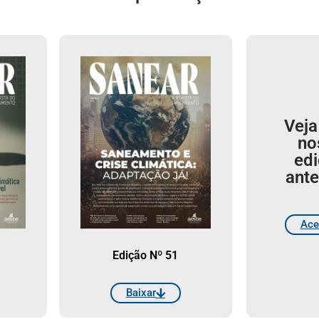
Veja
no
ed
ante
Ace
Edição Nº 51
Baixar