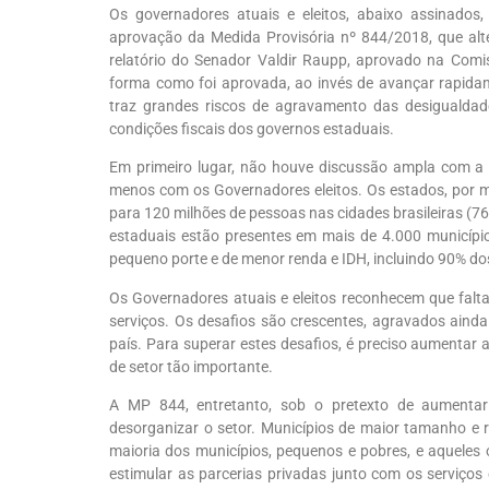
Os governadores atuais e eleitos, abaixo assinado
aprovação da Medida Provisória nº 844/2018, que al
relatório do Senador Valdir Raupp, aprovado na Comis
forma como foi aprovada, ao invés de avançar rapida
traz grandes riscos de agravamento das desigualdad
condições fiscais dos governos estaduais.
Em primeiro lugar, não houve discussão ampla com a
menos com os Governadores eleitos. Os estados, por 
para 120 milhões de pessoas nas cidades brasileiras (7
estaduais estão presentes em mais de 4.000 municípios
pequeno porte e de menor renda e IDH, incluindo 90% dos
Os Governadores atuais e eleitos reconhecem que falta
serviços. Os desafios são crescentes, agravados ainda 
país. Para superar estes desafios, é preciso aumentar 
de setor tão importante.
A MP 844, entretanto, sob o pretexto de aumentar 
desorganizar o setor. Municípios de maior tamanho e r
maioria dos municípios, pequenos e pobres, e aqueles 
estimular as parcerias privadas junto com os serviços