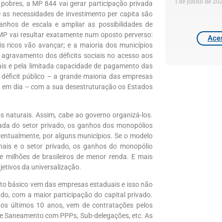
1 de junho de 20
pobres, a MP 844 vai gerar participação privada
 as necessidades de investimento per capita são
ganhos de escala e ampliar as possibilidades de
a MP vai resultar exatamente num oposto perverso:
Aces
s ricos vão avançar; e a maioria dos municípios
; agravamento dos déficits sociais no acesso aos
cais e pela limitada capacidade de pagamento das
déficit público – a grande maioria das empresas
 em dia – com a sua desestruturação os Estados
 naturais. Assim, cabe ao governo organizá-los.
rada do setor privado, os ganhos dos monopólios
entualmente, por alguns municípios. Se o modelo
onais e o setor privado, os ganhos do monopólio
e milhões de brasileiros de menor renda. E mais
etivos da universalização.
to básico vem das empresas estaduais e isso não
ado, com a maior participação do capital privado.
nos últimos 10 anos, vem de contratações pelos
de Saneamento com PPPs, Sub-delegações, etc. As