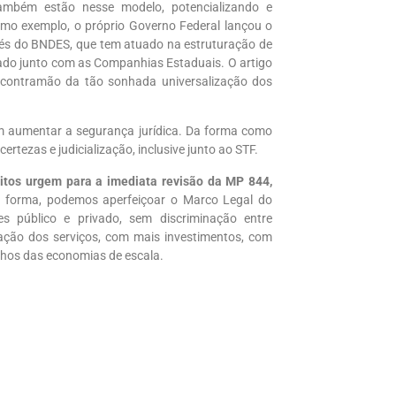
também estão nesse modelo, potencializando e
omo exemplo, o próprio Governo Federal lançou o
vés do BNDES, que tem atuado na estruturação de
vado junto com as Companhias Estaduais. O artigo
a contramão da tão sonhada universalização dos
 aumentar a segurança jurídica. Da forma como
rtezas e judicialização, inclusive junto ao STF.
itos urgem para a imediata revisão da MP 844,
a forma, podemos aperfeiçoar o Marco Legal do
es público e privado, sem discriminação entre
ização dos serviços, com mais investimentos, com
nhos das economias de escala.