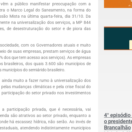
s, vêm a público manifestar preocupação com a
tera o Marco Legal do Saneamento, na forma do
são Mista na última quarta-feira, dia 31/10. Da
mente na universalização dos serviços, a MP 844
es, de desestruturação do setor e de piora das
 sociedade, com os Governadores atuais e muito
meio de suas empresas, prestam serviços de água
6% dos que tem acesso aos serviços). As empresas
 brasileiros, dos quais 3.600 são municípios de
 municípios do semiárido brasileiro.
 ainda muito a fazer rumo à universalização dos
pelas mudanças climáticas e pela crise fiscal do
a participação do setor privado nos investimentos
a participação privada, que é necessária, vai
4° episódio
enda são atrativos ao setor privado, enquanto a
o president
onde há escassez hídrica, não serão. Ao invés de
Brancalhão
 estaduais, atendendo indistintamente municípios