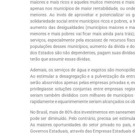
maiores e mais ricos e aqueles muitos menores e mais 
apenas nos municípios de maior rentabilidade, ou onde
menores. Ao invés de aproveitar e potencializar os 
solidariedade social entre municípios ricos e pobres, 
aumento das desigualdades (municípios maiores e mai
menores e mais pobres vai ficar mais ainda para trás)
serviços, especialmente pela escassez de recursos fis
populações desses municípios; aumento da dívida e do 
dos Estados são não dependentes, pagam suas dívidas
terão que assumir essas dívidas.
Ademais, os serviços de água e esgotos são monopólios
Ao estimular a desagregação e a pulverização da ent
serão absorvidos apenas pelas empresas privadas e, ev
privilegiasse soluções conjuntas entre empresas regi
seriam também divididos com milhares de municípios 
rapidamente e equanimemente seriam alcançados os obj
No Brasil, mais de 80% dos investimentos em saneamen
pode ser diminuído. Pelo contrário, precisa ser estimul
As maiores oportunidades do setor privado no país, 
Governos Estaduais, através das Empresas Estaduais 