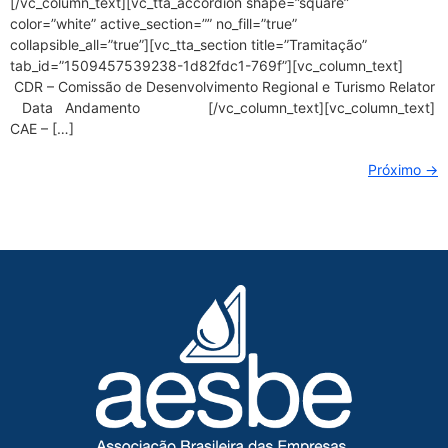
[/vc_column_text][vc_tta_accordion shape=”square”
color=”white” active_section=”” no_fill=”true”
collapsible_all=”true”][vc_tta_section title=”Tramitação”
tab_id=”1509457539238-1d82fdc1-769f”][vc_column_text]
CDR – Comissão de Desenvolvimento Regional e Turismo Relator
Data Andamento [/vc_column_text][vc_column_text]
CAE – […]
Próximo
→