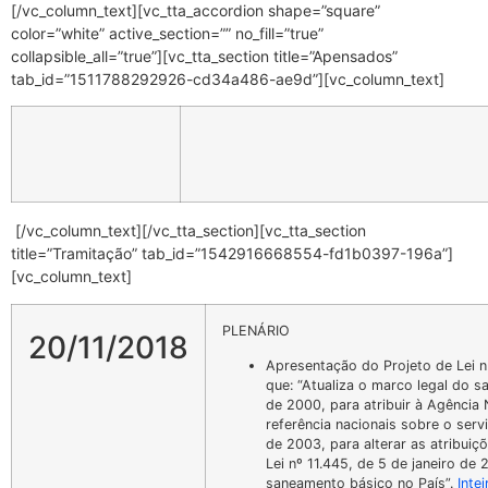
[/vc_column_text][vc_tta_accordion shape=”square”
color=”white” active_section=”” no_fill=”true”
collapsible_all=”true”][vc_tta_section title=”Apensados”
tab_id=”1511788292926-cd34a486-ae9d”][vc_column_text]
[/vc_column_text][/vc_tta_section][vc_tta_section
title=”Tramitação” tab_id=”1542916668554-fd1b0397-196a”]
[vc_column_text]
PLENÁRIO
20/11/2018
Apresentação do Projeto de Lei 
que: “Atualiza o marco legal do s
de 2000, para atribuir à Agência
referência nacionais sobre o ser
de 2003, para alterar as atribuiç
Lei nº 11.445, de 5 de janeiro de
saneamento básico no País”.
Intei