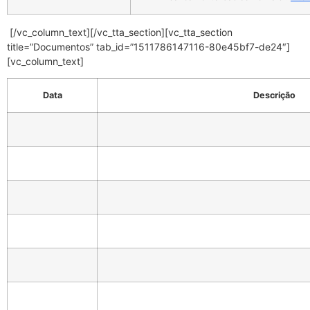
[/vc_column_text][/vc_tta_section][vc_tta_section
title=”Documentos” tab_id=”1511786147116-80e45bf7-de24″]
[vc_column_text]
Data
Descrição