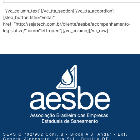
[/vc_column_text][/vc_tta_section][/vc_tta_accordion]
[kleo_button title=”Voltar”
href=”http://sejatech.com.br/cliente/aesbe/acompanhamento-
legislativo/” icon=”left-open”][/vc_column][/vc_row]
SEPS Q 702/902 Conj. B - Bloco A 3º Andar - Edf.
General Alencastro - Asa Sul - Brasília-DF