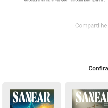
de celebrar as iniciativas que mais contribuem para a u
Compartilhe
Confir