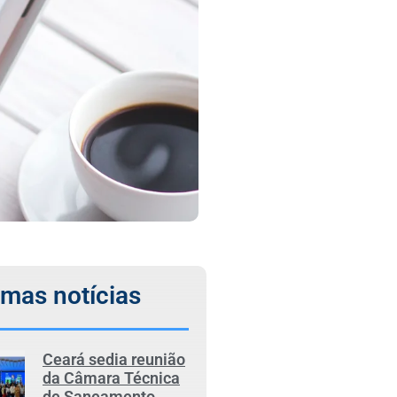
imas notícias
Ceará sedia reunião
da Câmara Técnica
de Saneamento