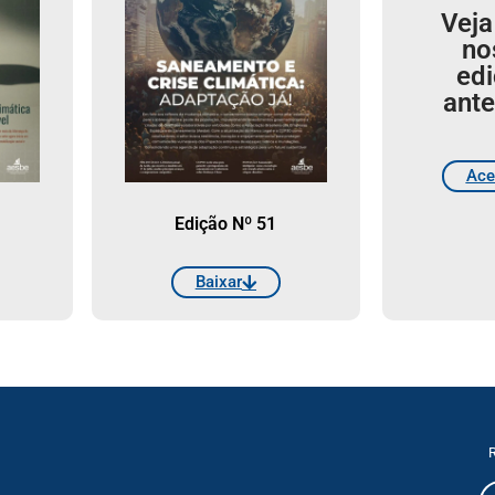
Veja
no
ed
ante
Ace
Edição Nº 51
Baixar
R