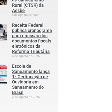
Rural (CTSR) da
Aesbe
5 de agosto de 2026
Receita Federal
publica cronograma
para emissão dos
documentos fiscais
eletrônicos da
Reforma Tributária
4 de agosto de 2026
Escola de
Saneamento lança
1ª Certificação de
Ouvidoria em
Saneamento do
Brasil
4 de agosto de 2026