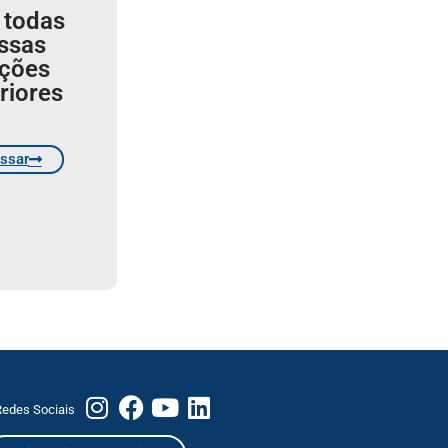
 todas
ssas
ições
riores
ssar
edes Sociais