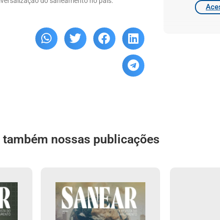
niversalização do saneamento no país.
Aces
a também nossas publicações