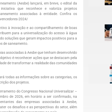
neamento (Aesbe) lançará, em breve, o edital da
 iniciativa que reconhece e valoriza projetos
saneamento associadas à entidade. Confira os
r/vencedores-2024/
ntivo à inovação e ao compartilhamento de boas
ntribuem para a universalização do acesso à água
ndo soluções que geram impactos positivos para a
cos de saneamento.
hias associadas à Aesbe que tenham desenvolvido
objetivo é reconhecer ações que se destacam pela
cidade de transformar a realidade das comunidades
rará todas as informações sobre as categorias, os
crição dos projetos.
erramento do Congresso Nacional Universalizar –
embro de 2026, em horário a ser confirmado, na
esentantes das empresas associadas à Aesbe,
ater os desafios e as perspectivas do setor, além