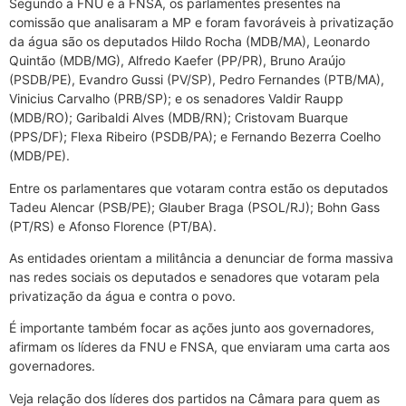
Segundo a FNU e a FNSA, os parlamentes presentes na
comissão que analisaram a MP e foram favoráveis à privatização
da água são os deputados Hildo Rocha (MDB/MA), Leonardo
Quintão (MDB/MG), Alfredo Kaefer (PP/PR), Bruno Araújo
(PSDB/PE), Evandro Gussi (PV/SP), Pedro Fernandes (PTB/MA),
Vinicius Carvalho (PRB/SP); e os senadores Valdir Raupp
(MDB/RO); Garibaldi Alves (MDB/RN); Cristovam Buarque
(PPS/DF); Flexa Ribeiro (PSDB/PA); e Fernando Bezerra Coelho
(MDB/PE).
Entre os parlamentares que votaram contra estão os deputados
Tadeu Alencar (PSB/PE); Glauber Braga (PSOL/RJ); Bohn Gass
(PT/RS) e Afonso Florence (PT/BA).
As entidades orientam a militância a denunciar de forma massiva
nas redes sociais os deputados e senadores que votaram pela
privatização da água e contra o povo.
É importante também focar as ações junto aos governadores,
afirmam os líderes da FNU e FNSA, que enviaram uma carta aos
governadores.
Veja relação dos líderes dos partidos na Câmara para quem as