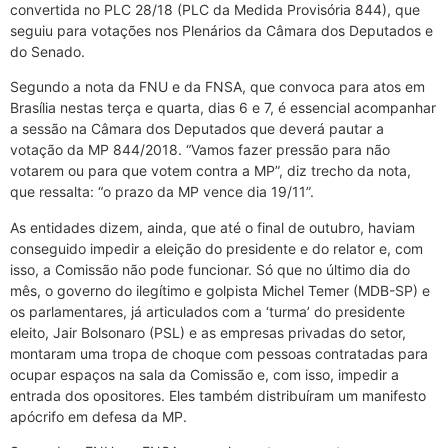
convertida no PLC 28/18 (PLC da Medida Provisória 844), que
seguiu para votações nos Plenários da Câmara dos Deputados e
do Senado.
Segundo a nota da FNU e da FNSA, que convoca para atos em
Brasília nestas terça e quarta, dias 6 e 7, é essencial acompanhar
a sessão na Câmara dos Deputados que deverá pautar a
votação da MP 844/2018. “Vamos fazer pressão para não
votarem ou para que votem contra a MP”, diz trecho da nota,
que ressalta: “o prazo da MP vence dia 19/11”.
As entidades dizem, ainda, que até o final de outubro, haviam
conseguido impedir a eleição do presidente e do relator e, com
isso, a Comissão não pode funcionar. Só que no último dia do
mês, o governo do ilegítimo e golpista Michel Temer (MDB-SP) e
os parlamentares, já articulados com a ‘turma’ do presidente
eleito, Jair Bolsonaro (PSL) e as empresas privadas do setor,
montaram uma tropa de choque com pessoas contratadas para
ocupar espaços na sala da Comissão e, com isso, impedir a
entrada dos opositores. Eles também distribuíram um manifesto
apócrifo em defesa da MP.