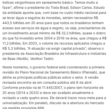
índices vergonhosos em saneamento básico. Temos muito a
fazer”, afirma o presidente do Trata Brasil, Edison Carlos. Estudo
da entidade aponta que, com base no custo médio nacional para
se levar água e esgotos às moradias, seriam necessários R$
443,5 bilhões em 20 anos para que todos os brasileiros tenham
acesso aos serviços de água e esgoto, ou seja, precisaríamos de
um investimento anual mínimo de R$ 22,2 bilhões, quase o dobro
do que foi investido entre 2004 e 2016 na área, que chegou a R$
11,2 bilhões. Em 2003, o volume de recursos aplicados chegou a
R$ 5,3 bilhões. “A situação vai exigir capital privado”, observa o
presidente da Associação Brasileira da Infraestrutura e Indústrias
de Base (Abdib), Venilton Tadini.
Neste momento, o governo federal está coordenando a primeira
revisão do Plano Nacional de Saneamento Básico (Plansab), que
alinha as principais políticas públicas sobre o setor. A versão
revisada encontra-se em consulta pública até 8 de abril.
Conforme previsto na lei 11.445/2007, o plano tem horizonte de
20 anos (2014 a 2033) e deve ser avaliado anualmente e
revisado a cada quatro anos. Ele deverá trazer nova meta para a
universalização. Em paralelo, discute-se a abertura do mercado
via medida provisória 868.