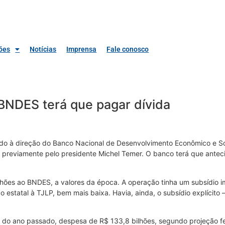
ões
Notícias
Imprensa
Fale conosco
BNDES terá que pagar dívida
o à direção do Banco Nacional de Desenvolvimento Econômico e S
 previamente pelo presidente Michel Temer. O banco terá que antec
ões ao BNDES, a valores da época. A operação tinha um subsídio im
co estatal à TJLP, bem mais baixa. Havia, ainda, o subsídio explíc
o ano passado, despesa de R$ 133,8 bilhões, segundo projeção fei