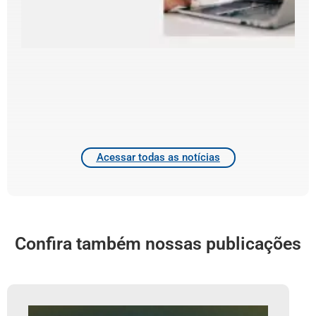
d
d
f
e
d
T
4
2
Acessar todas as notícias
Confira também nossas publicações