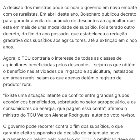
A decisão dos ministros pode colocar o governo em novo embate
com os ruralistas. Em abril deste ano, Bolsonaro publicou decreto
para garantir a volta do acúmulo de descontos ao agricultor que
está em mais de uma modalidade de subsídio. Foi alterado outro
decreto, do fim do ano passado, que estabeleceu a redução
gradativa dos subsídios aos agricultores, até a extinção em cinco
anos.
Agora, o TCU contraria o interesse de todas as classes de
agricultores beneficiadas pelos descontos – sejam os que obtêm
o benefício nas atividades de irrigação e aquicultura, instalados
em áreas rurais, sejam os que apenas detêm o registro de
produtor rural.
“Existe uma situação latente de conflito entre grandes grupos
econômicos beneficiados, sobretudo no setor agropecuário, e os
consumidores de energia, que pagam essa conta”, afirmou o
ministro do TCU Walton Alencar Rodrigues, autor do voto revisor.
O governo pode recorrer contra o fim dos subsídios, o que
garante efeito suspensivo da decisão de ontem até novo
julgamento do mérito pelo plenário do TCU. A proibição deve ser