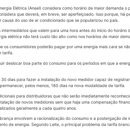
 Energia Elétrica (Aneel) considera como horário de maior demanda o
onsidera que deverá, em breve, ser aperfeiçoado. Isso porque, há p
or causa do uso de ar condicionado que se popularizou no país.
 intermediários que valem para uma hora antes do início do horário d
ergia elétrica não terá custo tão alto como nos horários de maior dem
ue os consumidores poderão pagar por uma energia mais cara se não
tarifa.
uir deslocar boa parte do consumo para os períodos em que a energi
o 30 dias para fazer a instalação do novo medidor capaz de registra
 permanecer, pelos menos, 180 dias na nova modalidade de tarifa.
dicionais para distribuidoras que não serão imediatamente reconheci
alação de novos medidores sem que haja uma compensação financeira 
realizados geralmente a cada quatro anos.
brança envolvem a racionalização do consumo e a postergação de in
ento de energia. Segundo Leite, o principal problema da tarifa branc