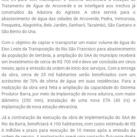
Tratamento de Água de Arcoverde e se interligará aos trechos já
construídos da Adutora do Agreste. A obra servirá para o
abastecimento de água das cidades de Arcoverde, Pedra, Venturosa,
Pesqueira, Alagoinha, Belo Jardim, Sanharó, Tacaimbó, São Caetano e
São Bento do Una.
Com o objetivo de captar e transportar um maior volume de água do
Eixo Leste da Transposição do Rio São Francisco para abastecimento
da população de Sertânia, a ampliação do SAA do município receberá
um investimento de cerca de R$ 700 mil e deve ser concluída em cinco
meses, após a emissão da ordem de início dos serviços. Com a entrega
da obra, cerca de 25 mil habitantes serão beneficiados com um
acréscimo de 70% de oferta de água em suas residências. Para a
realização da obra será feita a ampliação da capacidade do Sistema
Produtor Barra, por meio da implantação de nova adutora, com maior
diâmetro (250 mm), instalação de uma nova ETA (40 l/s) e
implantação de nova estação elevatória.
Já a contratação da execução da obra de implementação do SAA de
Rio da Barra, beneficiará 4.100 habitantes, com custo estimado de R$
6 milhões e prazo para execução de 10 meses após a emissão da
ordem de serviço. A implantação prevê uma captação flutuante direta