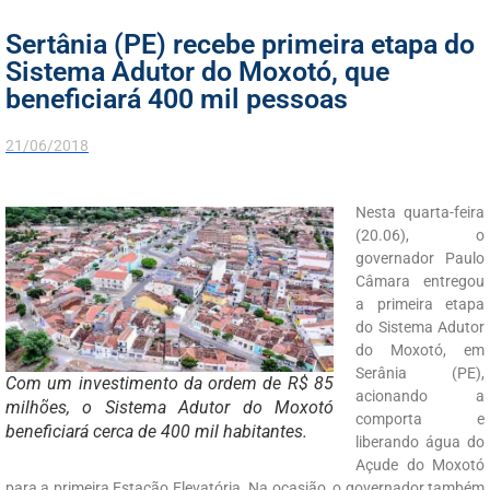
Sertânia (PE) recebe primeira etapa do
Sistema Adutor do Moxotó, que
beneficiará 400 mil pessoas
21/06/2018
Nesta quarta-feira
(20.06), o
governador Paulo
Câmara entregou
a primeira etapa
do Sistema Adutor
do Moxotó, em
Serânia (PE),
Com um investimento da ordem de R$ 85
acionando a
milhões, o Sistema Adutor do Moxotó
comporta e
beneficiará cerca de 400 mil habitantes.
liberando água do
Açude do Moxotó
para a primeira Estação Elevatória. Na ocasião, o governador também