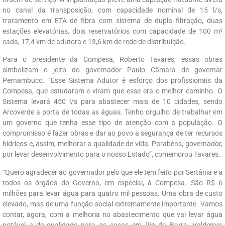
no canal da transposição, com capacidade nominal de 15 l/s,
tratamento em ETA de fibra com sistema de dupla filtração, duas
estações elevatórias, dois reservatórios com capacidade de 100 m³
cada, 17,4 km de adutora e 13,6 km de rede de distribuição.
Para o presidente da Compesa, Roberto Tavares, essas obras
simbolizam o jeito do governador Paulo Câmara de governar
Pernambuco. “Esse Sistema Adutor é esforço dos profissionais da
Compesa, que estudaram e viram que esse era o melhor caminho. O
Sistema levará 450 l/s para abastecer mais de 10 cidades, sendo
Arcoverde a porta de todas as águas. Tenho orgulho de trabalhar em
um governo que tenha esse tipo de atenção com a população. O
compromisso é fazer obras e dar ao povo a segurança de ter recursos
hídricos e, assim, melhorar a qualidade de vida. Parabéns, governador,
por levar desenvolvimento para o nosso Estado”, comemorou Tavares.
“Quero agradecer ao governador pelo que ele tem feito por Sertânia e a
todos os órgãos do Governo, em especial, à Compesa. São R$ 6
milhões para levar água para quatro mil pessoas. Uma obra de custo
elevado, mas de uma função social extremamente importante. Vamos
contar, agora, com a melhoria no abastecimento que vai levar água
potável e de qualidade para as casas em Rio da Barra, Valdemar