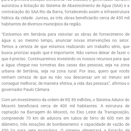
autorizou a licitação do Sistema de Abastecimento de Água (SAA) e a
contratação do SAA Rio da Barra, fortalecendo assim a infraestrutura
hídrica da cidade. Juntas, as três obras beneficiarão cerca de 430 mil
habitantes de diversos municípios da região.
“Estivemos em Sertânia para vistoriar as obras de fornecimento de
água e, ao mesmo tempo, anunciar novas intervenções no setor.
Temos a certeza de que estamos realizando um trabalho sério, que
busca priorizar aquilo que é importante. Não vamos deixar de fazer o
que é preciso. Continuaremos investindo os nossos recursos para que
a água chegue nas torneiras das casas das pessoas, seja na zona
urbana de Sertânia, seja na zona rural. Por isso, quero que vocês
tenham certeza de que eu não vou descansar um só minuto até
conseguir melhorar, de maneira efetiva, a vida das pessoas”, afirmou o
governador Paulo Câmara.
Com um investimento da ordem de R$ 85 milhões, o Sistema Adutor do
Moxotó beneficiará cerca de 400 mil habitantes. A estrutura de
captação na Barragem do Moxotó, no Eixo Leste da Transposição,
compreende 70 km de adutora em tubos de ferro de 600 mm de
diâmetro, três estações de bombeamento e capacidade de vazão de
450 l/s para sete municípios. O sistema alimentará a Estação de