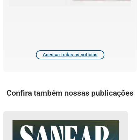
f
e
d
T
4
2
Acessar todas as notícias
Confira também nossas publicações