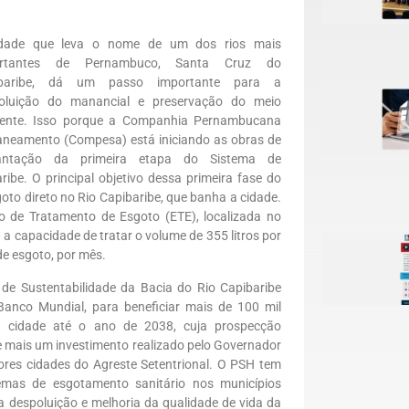
dade que leva o nome de um dos rios mais
ortantes de Pernambuco, Santa Cruz do
ibaribe, dá um passo importante para a
oluição do manancial e preservação do meio
ente. Isso porque a Companhia Pernambucana
aneamento (Compesa) está iniciando as obras de
antação da primeira etapa do Sistema de
be. O principal objetivo dessa primeira fase do
goto direto no Rio Capibaribe, que banha a cidade.
 de Tratamento de Esgoto (ETE), localizada no
 a capacidade de tratar o volume de 355 litros por
de esgoto, por mês.
 de Sustentabilidade da Bacia do Rio Capibaribe
Banco Mundial, para beneficiar mais de 100 mil
a cidade até o ano de 2038, cuja prospecção
de mais um investimento realizado pelo Governador
es cidades do Agreste Setentrional. O PSH tem
temas de esgotamento sanitário nos municípios
a despoluição e melhoria da qualidade de vida da