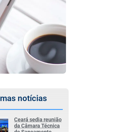
imas notícias
Ceará sedia reunião
da Câmara Técnica
de Saneamento