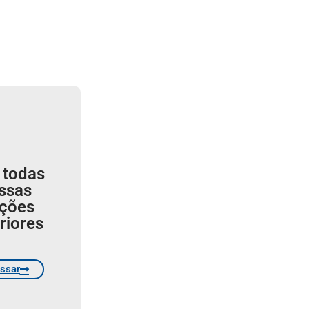
 todas
ssas
ições
riores
ssar