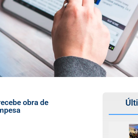
Últ
recebe obra de
ompesa