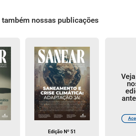
a também nossas publicações
Veja
no
ed
ante
Ace
Edição Nº 51