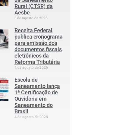
Rural (CTSR) da
Aesbe
5 de agosto de 2026
Receita Federal
publica cronograma
para emissão dos
documentos fiscais
eletrônicos da
Reforma Tributária
4 de agosto de 2026
Escola de
Saneamento lança
1ª Certificação de
Ouvidoria em
Saneamento do
Brasil
4 de agosto de 2026