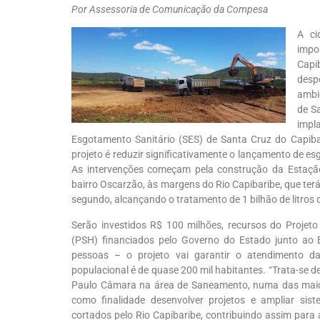
Por Assessoria de Comunicação da Compesa
A ci
imp
Cap
desp
ambi
de S
impl
Esgotamento Sanitário (SES) de Santa Cruz do Capibari
projeto é reduzir significativamente o lançamento de es
As intervenções começam pela construção da Estação
bairro Oscarzão, às margens do Rio Capibaribe, que terá
segundo, alcançando o tratamento de 1 bilhão de litros 
Serão investidos R$ 100 milhões, recursos do Projeto
(PSH) financiados pelo Governo do Estado junto ao 
pessoas – o projeto vai garantir o atendimento d
populacional é de quase 200 mil habitantes. “Trata-se 
Paulo Câmara na área de Saneamento, numa das maior
como finalidade desenvolver projetos e ampliar sis
cortados pelo Rio Capibaribe, contribuindo assim para 