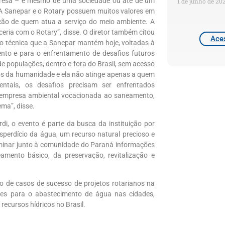
presa – e mesmo de uma sociedade ou até de um
1 de junho de 20
 A Sanepar e o Rotary possuem muitos valores em
ão de quem atua a serviço do meio ambiente. A
eria com o Rotary”, disse. O diretor também citou
Aces
ão técnica que a Sanepar mantém hoje, voltadas à
nto e para o enfrentamento de desafios futuros
 populações, dentro e fora do Brasil, sem acesso
ios da humanidade e ela não atinge apenas a quem
ntais, os desafios precisam ser enfrentados
 empresa ambiental vocacionada ao saneamento,
ema”, disse.
di, o evento é parte da busca da instituição por
perdício da água, um recurso natural precioso e
eminar junto à comunidade do Paraná informações
amento básico, da preservação, revitalização e
o de casos de sucesso de projetos rotarianos na
ões para o abastecimento de água nas cidades,
recursos hídricos no Brasil.