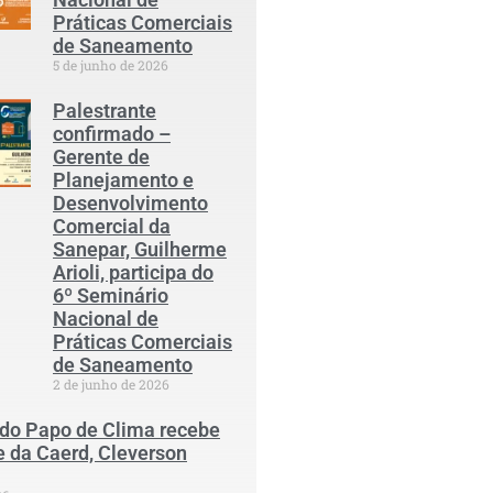
Práticas Comerciais
de Saneamento
5 de junho de 2026
Palestrante
confirmado –
Gerente de
Planejamento e
Desenvolvimento
Comercial da
Sanepar, Guilherme
Arioli, participa do
6º Seminário
Nacional de
Práticas Comerciais
de Saneamento
2 de junho de 2026
 do Papo de Clima recebe
e da Caerd, Cleverson