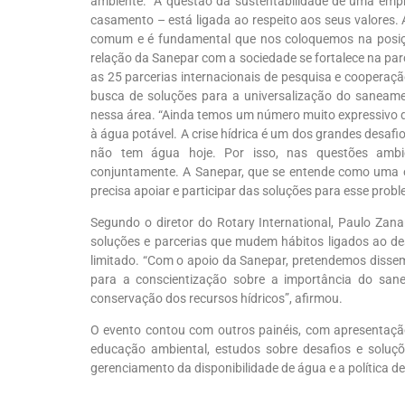
ambiente. “A questão da sustentabilidade de uma em
casamento – está ligada ao respeito aos seus valores.
comum e é fundamental que nos coloquemos na posiç
relação da Sanepar com a sociedade se fortalece na parc
as 25 parcerias internacionais de pesquisa e cooperaç
busca de soluções para a universalização do saneame
nessa área. “Ainda temos um número muito expressivo de
à água potável. A crise hídrica é um dos grandes desaf
não tem água hoje. Por isso, nas questões ambie
conjuntamente. A Sanepar, que se entende como uma
precisa apoiar e participar das soluções para esse probl
Segundo o diretor do Rotary International, Paulo Zanar
soluções e parcerias que mudem hábitos ligados ao des
limitado. “Com o apoio da Sanepar, pretendemos diss
para a conscientização sobre a importância do sane
conservação dos recursos hídricos”, afirmou.
O evento contou com outros painéis, com apresentaçã
educação ambiental, estudos sobre desafios e soluç
gerenciamento da disponibilidade de água e a política de 