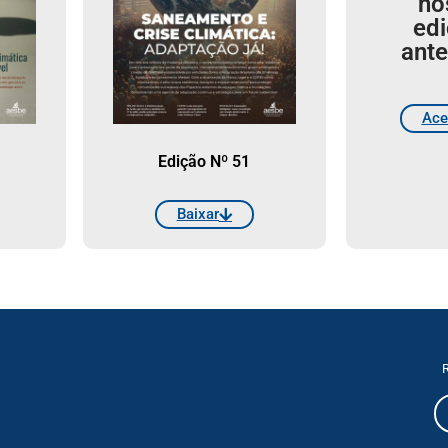
no
ed
ante
Ace
Edição Nº 51
Baixar
R