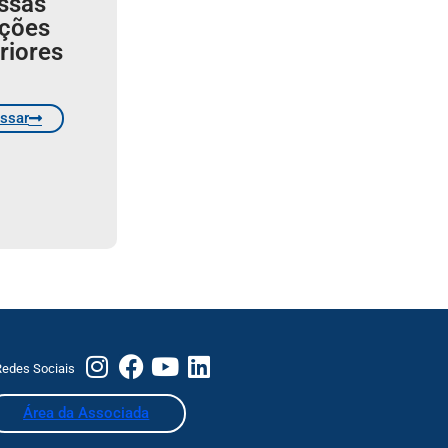
ssas
ições
riores
ssar
edes Sociais
Área da Associada