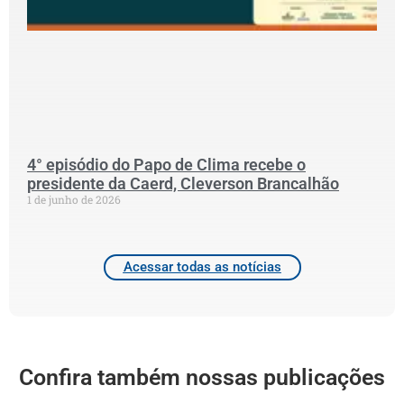
p
S
N
P
C
2
4° episódio do Papo de Clima recebe o
presidente da Caerd, Cleverson Brancalhão
1 de junho de 2026
Acessar todas as notícias
Confira também nossas publicações