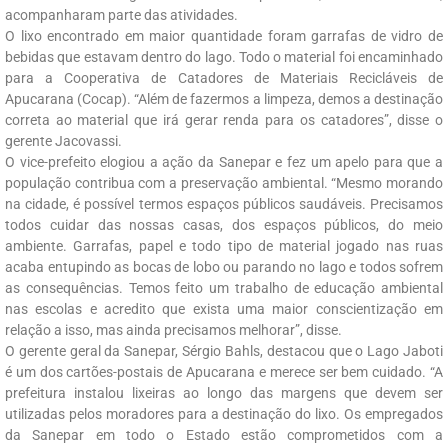
acompanharam parte das atividades.
O lixo encontrado em maior quantidade foram garrafas de vidro de
bebidas que estavam dentro do lago. Todo o material foi encaminhado
para a Cooperativa de Catadores de Materiais Recicláveis de
Apucarana (Cocap). “Além de fazermos a limpeza, demos a destinação
correta ao material que irá gerar renda para os catadores”, disse o
gerente Jacovassi.
O vice-prefeito elogiou a ação da Sanepar e fez um apelo para que a
população contribua com a preservação ambiental. “Mesmo morando
na cidade, é possível termos espaços públicos saudáveis. Precisamos
todos cuidar das nossas casas, dos espaços públicos, do meio
ambiente. Garrafas, papel e todo tipo de material jogado nas ruas
acaba entupindo as bocas de lobo ou parando no lago e todos sofrem
as consequências. Temos feito um trabalho de educação ambiental
nas escolas e acredito que exista uma maior conscientização em
relação a isso, mas ainda precisamos melhorar”, disse.
O gerente geral da Sanepar, Sérgio Bahls, destacou que o Lago Jaboti
é um dos cartões-postais de Apucarana e merece ser bem cuidado. “A
prefeitura instalou lixeiras ao longo das margens que devem ser
utilizadas pelos moradores para a destinação do lixo. Os empregados
da Sanepar em todo o Estado estão comprometidos com a