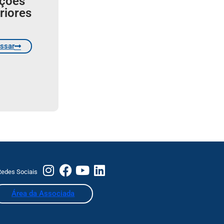
ições
riores
ssar
edes Sociais
Área da Associada