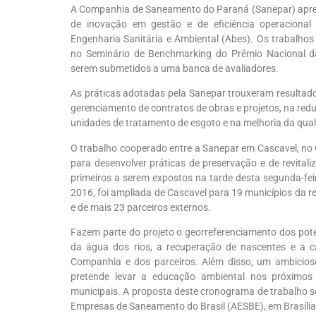
A Companhia de Saneamento do Paraná (Sanepar) aprese
de inovação em gestão e de eficiência operacional
Engenharia Sanitária e Ambiental (Abes). Os trabalh
no Seminário de Benchmarking do Prêmio Nacional 
serem submetidos a uma banca de avaliadores.
As práticas adotadas pela Sanepar trouxeram resultado
gerenciamento de contratos de obras e projetos, na red
unidades de tratamento de esgoto e na melhoria da qual
O trabalho cooperado entre a Sanepar em Cascavel, no O
para desenvolver práticas de preservação e de revitali
primeiros a serem expostos na tarde desta segunda-fei
2016, foi ampliada de Cascavel para 19 municípios da r
e de mais 23 parceiros externos.
Fazem parte do projeto o georreferenciamento dos pote
da água dos rios, a recuperação de nascentes e a c
Companhia e dos parceiros. Além disso, um ambicio
pretende levar a educação ambiental nos próximos
municipais. A proposta deste cronograma de trabalho 
Empresas de Saneamento do Brasil (AESBE), em Brasíli