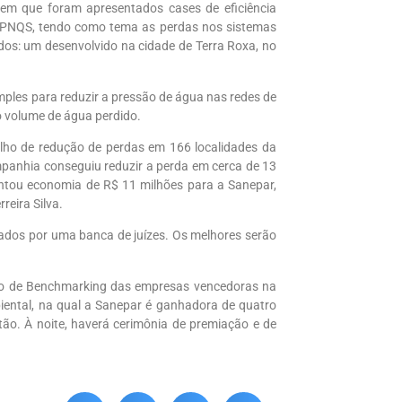
em que foram apresentados cases de eficiência
 PNQS, tendo como tema as perdas nos sistemas
dos: um desenvolvido na cidade de Terra Roxa, no
ples para reduzir a pressão de água nas redes de
do volume de água perdido.
lho de redução de perdas em 166 localidades da
panhia conseguiu reduzir a perda em cerca de 13
sentou economia de R$ 11 milhões para a Sanepar,
reira Silva.
ados por uma banca de juízes. Os melhores serão
ário de Benchmarking das empresas vencedoras na
ental, na qual a Sanepar é ganhadora de quatro
tão. À noite, haverá cerimônia de premiação e de