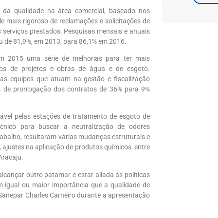
 da qualidade na área comercial, baseado nos
le mais rigoroso de reclamações e solicitações de
s serviços prestados. Pesquisas mensais e anuais
ou de 81,9%, em 2013, para 86,1% em 2016.
em 2015 uma série de melhorias para ter mais
tos de projetos e obras de água e de esgoto.
as equipes que atuam na gestão e fiscalização
ces de prorrogação dos contratos de 36% para 9%
vel pelas estações de tratamento de esgoto de
écnico para buscar a neutralização de odores
abalho, resultaram várias mudanças estruturais e
 ajustes na aplicação de produtos químicos, entre
Aracaju.
cançar outro patamar e estar aliada às políticas
m igual ou maior importância que a qualidade de
Sanepar Charles Carneiro durante a apresentação