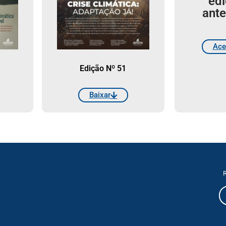
ed
ante
Ace
Edição Nº 51
Baixar
R