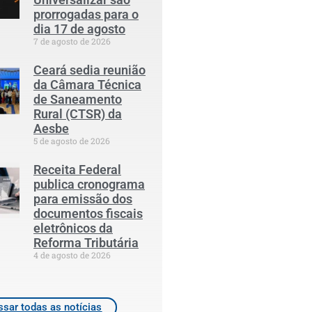
prorrogadas para o
dia 17 de agosto
7 de agosto de 2026
Ceará sedia reunião
da Câmara Técnica
de Saneamento
Rural (CTSR) da
Aesbe
5 de agosto de 2026
Receita Federal
publica cronograma
para emissão dos
documentos fiscais
eletrônicos da
Reforma Tributária
4 de agosto de 2026
sar todas as notícias