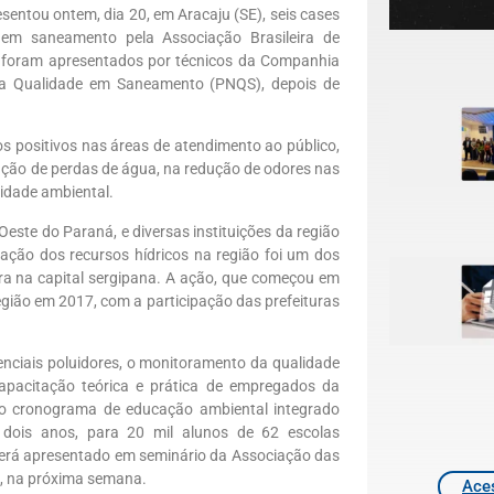
ntou ontem, dia 20, em Aracaju (SE), seis cases
 em saneamento pela Associação Brasileira de
os foram apresentados por técnicos da Companhia
da Qualidade em Saneamento (PNQS), depois de
s positivos nas áreas de atendimento ao público,
ução de perdas de água, na redução de odores nas
idade ambiental.
este do Paraná, e diversas instituições da região
zação dos recursos hídricos na região foi um dos
ra na capital sergipana. A ação, que começou em
egião em 2017, com a participação das prefeituras
nciais poluidores, o monitoramento da qualidade
apacitação teórica e prática de empregados da
so cronograma de educação ambiental integrado
 dois anos, para 20 mil alunos de 62 escolas
será apresentado em seminário da Associação das
a, na próxima semana.
Aces