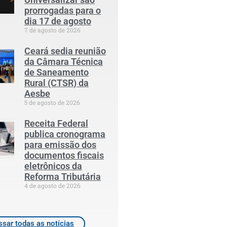
prorrogadas para o
dia 17 de agosto
7 de agosto de 2026
Ceará sedia reunião
da Câmara Técnica
de Saneamento
Rural (CTSR) da
Aesbe
5 de agosto de 2026
Receita Federal
publica cronograma
para emissão dos
documentos fiscais
eletrônicos da
Reforma Tributária
4 de agosto de 2026
sar todas as notícias