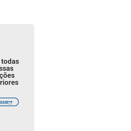
 todas
ssas
ições
riores
ssar