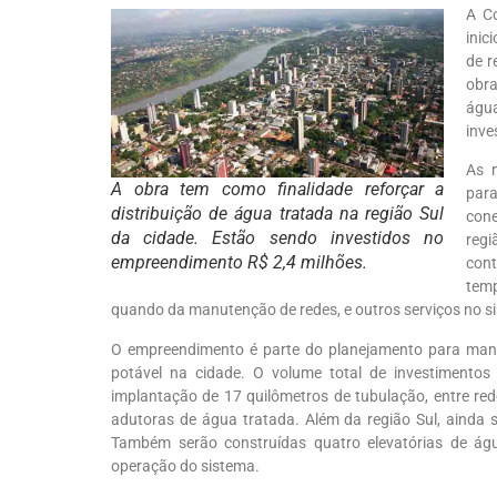
A C
inic
de r
obra
água
inve
As 
A obra tem como finalidade reforçar a
par
distribuição de água tratada na região Sul
cone
da cidade. Estão sendo investidos no
regi
empreendimento R$ 2,4 milhões.
cont
tem
quando da manutenção de redes, e outros serviços no s
O empreendimento é parte do planejamento para man
potável na cidade. O volume total de investimento
implantação de 17 quilômetros de tubulação, entre rede
adutoras de água tratada. Além da região Sul, ainda s
Também serão construídas quatro elevatórias de águ
operação do sistema.