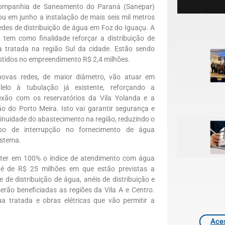
ompanhia de Saneamento do Paraná (Sanepar)
iou em junho a instalação de mais seis mil metros
edes de distribuição de água em Foz do Iguaçu. A
 tem como finalidade reforçar a distribuição de
 tratada na região Sul da cidade. Estão sendo
stidos no empreendimento R$ 2,4 milhões.
novas redes, de maior diâmetro, vão atuar em
alelo à tubulação já existente, reforçando a
xão com os reservatórios da Vila Yolanda e a
ão do Porto Meira. Isto vai garantir segurança e
inuidade do abastecimento na região, reduzindo o
po de interrupção no fornecimento de água
istema.
ter em 100% o índice de atendimento com água
s é de R$ 25 milhões em que estão previstas a
 de distribuição de água, anéis de distribuição e
erão beneficiadas as regiões da Vila A e Centro.
a tratada e obras elétricas que vão permitir a
Aces