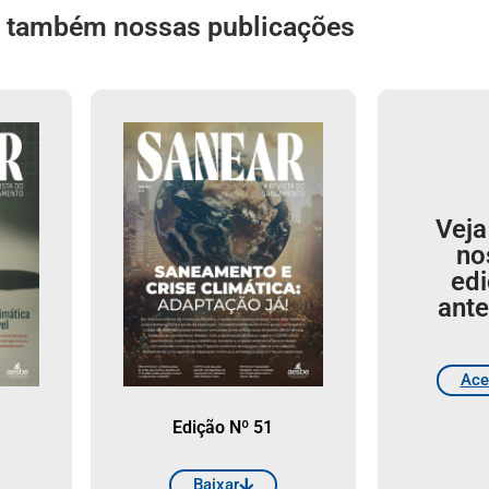
a também nossas publicações
Veja
no
ed
ante
Ace
Edição Nº 51
Baixar