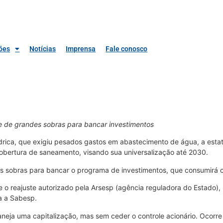
ões
Notícias
Imprensa
Fale conosco
 de grandes sobras para bancar investimentos
ídrica, que exigiu pesados gastos em abastecimento de água, a esta
bertura de saneamento, visando sua universalização até 2030.
es sobras para bancar o programa de investimentos, que consumirá c
e o reajuste autorizado pela Arsesp (agência reguladora do Estado), n
a a Sabesp.
laneja uma capitalização, mas sem ceder o controle acionário. Ocor