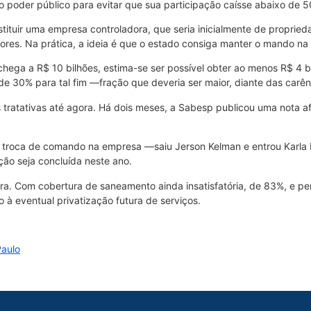
o poder público para evitar que sua participação caísse abaixo de 
tituir uma empresa controladora, que seria inicialmente de propried
dores. Na prática, a ideia é que o estado consiga manter o mando n
chega a R$ 10 bilhões, estima-se ser possível obter ao menos R$ 4 
de 30% para tal fim —fração que deveria ser maior, diante das carên
s tratativas até agora. Há dois meses, a Sabesp publicou uma nota 
a troca de comando na empresa —saiu Jerson Kelman e entrou Karl
ção seja concluída neste ano.
ra. Com cobertura de saneamento ainda insatisfatória, de 83%, e p
to à eventual privatização futura de serviços.
Paulo