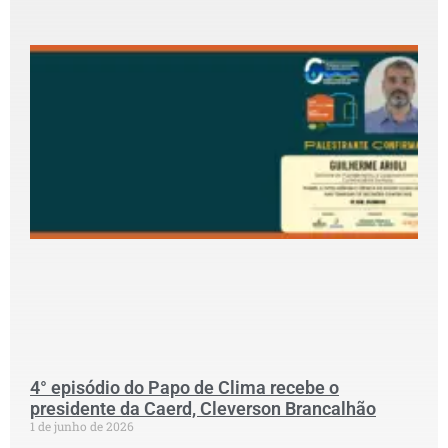
2
P
c
G
P
D
C
S
G
p
S
N
P
C
2
4° episódio do Papo de Clima recebe o
presidente da Caerd, Cleverson Brancalhão
1 de junho de 2026