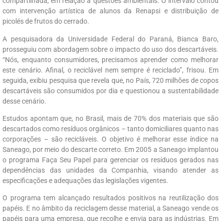
compartilhada, em relação a questões ambientais. O intervalo contou
com intervenção artística de alunos da Renapsi e distribuição de
picolés de frutos do cerrado.
A pesquisadora da Universidade Federal do Paraná, Bianca Baro,
prosseguiu com abordagem sobre o impacto do uso dos descartáveis.
“Nós, enquanto consumidores, precisamos aprender como melhorar
este cenário. Afinal, o reciclável nem sempre é reciclado”, frisou. Em
seguida, exibiu pesquisa que revela que, no País, 720 milhões de copos
descartáveis são consumidos por dia e questionou a sustentabilidade
desse cenário.
Estudos apontam que, no Brasil, mais de 70% dos materiais que são
descartados como resíduos orgânicos – tanto domiciliares quanto nas
corporações – são recicláveis. O objetivo é melhorar esse índice na
Saneago, por meio do descarte correto. Em 2005 a Saneago implantou
o programa Faça Seu Papel para gerenciar os resíduos gerados nas
dependências das unidades da Companhia, visando atender as
especificações e adequações das legislações vigentes.
O programa tem alcançado resultados positivos na reutilização dos
papéis. E no âmbito da reciclagem desse material, a Saneago vende os
papéis para uma empresa, que recolhe e envia para as indústrias. Em