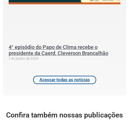
S
N
P
C
2
4° episódio do Papo de Clima recebe o
presidente da Caerd, Cleverson Brancalhão
1 de junho de 2026
Acessar todas as notícias
Confira também nossas publicações