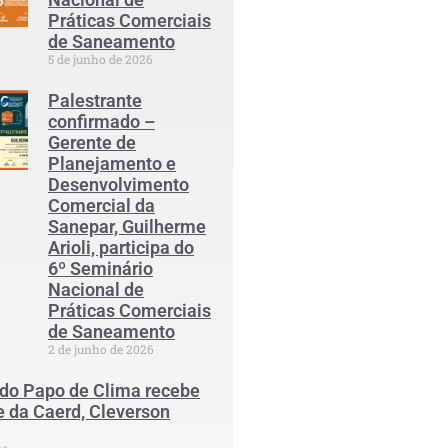
Práticas Comerciais
de Saneamento
5 de junho de 2026
Palestrante
confirmado –
Gerente de
Planejamento e
Desenvolvimento
Comercial da
Sanepar, Guilherme
Arioli, participa do
6º Seminário
Nacional de
Práticas Comerciais
de Saneamento
2 de junho de 2026
 do Papo de Clima recebe
e da Caerd, Cleverson