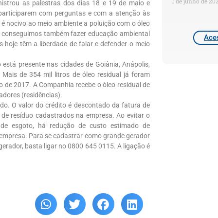
1 de junho de 20
istrou as palestras dos dias 18 e 19 de maio e
participarem com perguntas e com a atenção às
 é nocivo ao meio ambiente a poluição com o óleo
ças conseguimos também fazer educação ambiental
Aces
 hoje têm a liberdade de falar e defender o meio
está presente nas cidades de Goiânia, Anápolis,
Mais de 354 mil litros de óleo residual já foram
o de 2017. A Companhia recebe o óleo residual de
adores (residências).
sado. O valor do crédito é descontado da fatura de
 de resíduo cadastrados na empresa. Ao evitar o
 de esgoto, há redução de custo estimado de
empresa. Para se cadastrar como grande gerador
erador, basta ligar no 0800 645 0115. A ligação é