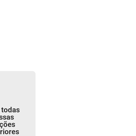
 todas
ssas
ições
riores