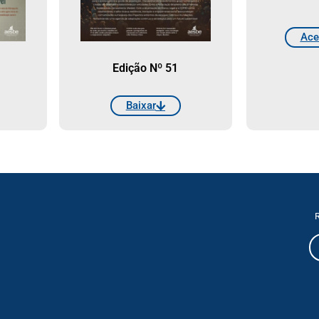
Ace
Edição Nº 51
Baixar
R