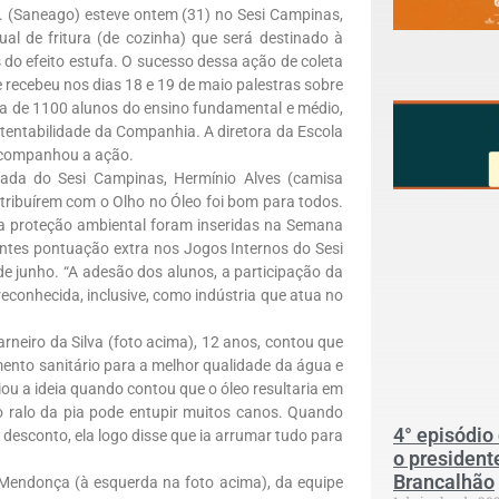
 (Saneago) esteve ontem (31) no Sesi Campinas,
ual de fritura (de cozinha) que será destinado à
 do efeito estufa. O sucesso dessa ação de coleta
 recebeu nos dias 18 e 19 de maio palestras sobre
ca de 1100 alunos do ensino fundamental e médio,
entabilidade da Companhia. A diretora da Escola
 acompanhou a ação.
ada do Sesi Campinas, Hermínio Alves (camisa
ntribuírem com o Olho no Óleo foi bom para todos.
ra proteção ambiental foram inseridas na Semana
antes pontuação extra nos Jogos Internos do Sesi
e junho. “A adesão dos alunos, a participação da
econhecida, inclusive, como indústria que atua no
rneiro da Silva (foto acima), 12 anos, contou que
ento sanitário para a melhor qualidade da água e
u a ideia quando contou que o óleo resultaria em
o ralo da pia pode entupir muitos canos. Quando
4° episódio
 desconto, ela logo disse que ia arrumar tudo para
o president
Brancalhão
endonça (à esquerda na foto acima), da equipe