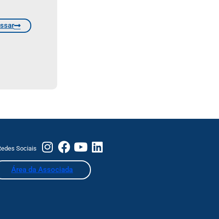
ssar
edes Sociais
Área da Associada