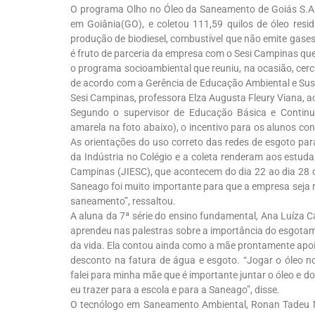
O programa Olho no Óleo da Saneamento de Goiás S.A.
em Goiânia(GO), e coletou 111,59 quilos de óleo resid
produção de biodiesel, combustível que não emite gases
é fruto de parceria da empresa com o Sesi Campinas que
o programa socioambiental que reuniu, na ocasião, cer
de acordo com a Gerência de Educação Ambiental e Sust
Sesi Campinas, professora Elza Augusta Fleury Viana,
Segundo o supervisor de Educação Básica e Continu
amarela na foto abaixo), o incentivo para os alunos co
As orientações do uso correto das redes de esgoto pa
da Indústria no Colégio e a coleta renderam aos estud
Campinas (JIESC), que acontecem do dia 22 ao dia 28 d
Saneago foi muito importante para que a empresa seja r
saneamento”, ressaltou.
A aluna da 7ª série do ensino fundamental, Ana Luíza Ca
aprendeu nas palestras sobre a importância do esgotam
da vida. Ela contou ainda como a mãe prontamente apoio
desconto na fatura de água e esgoto. “Jogar o óleo n
falei para minha mãe que é importante juntar o óleo e do
eu trazer para a escola e para a Saneago”, disse.
O tecnólogo em Saneamento Ambiental, Ronan Tadeu M