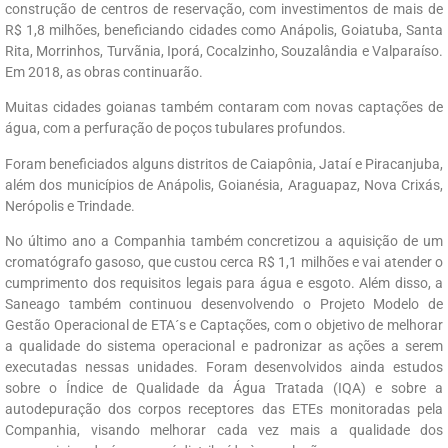
construção de centros de reservação, com investimentos de mais de
R$ 1,8 milhões, beneficiando cidades como Anápolis, Goiatuba, Santa
Rita, Morrinhos, Turvãnia, Iporá, Cocalzinho, Souzalândia e Valparaíso.
Em 2018, as obras continuarão.
Muitas cidades goianas também contaram com novas captações de
água, com a perfuração de poços tubulares profundos.
Foram beneficiados alguns distritos de Caiapônia, Jataí e Piracanjuba,
além dos municípios de Anápolis, Goianésia, Araguapaz, Nova Crixás,
Nerópolis e Trindade.
No último ano a Companhia também concretizou a aquisição de um
cromatógrafo gasoso, que custou cerca R$ 1,1 milhões e vai atender o
cumprimento dos requisitos legais para água e esgoto. Além disso, a
Saneago também continuou desenvolvendo o Projeto Modelo de
Gestão Operacional de ETA´s e Captações, com o objetivo de melhorar
a qualidade do sistema operacional e padronizar as ações a serem
executadas nessas unidades. Foram desenvolvidos ainda estudos
sobre o Índice de Qualidade da Água Tratada (IQA) e sobre a
autodepuração dos corpos receptores das ETEs monitoradas pela
Companhia, visando melhorar cada vez mais a qualidade dos