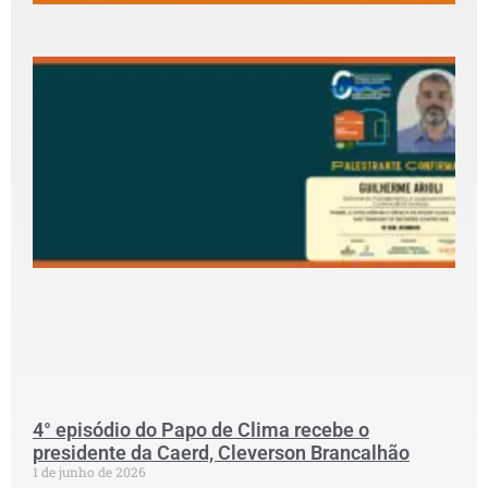
5
2
P
c
G
P
D
C
S
G
p
S
N
P
C
2
4° episódio do Papo de Clima recebe o
presidente da Caerd, Cleverson Brancalhão
1 de junho de 2026