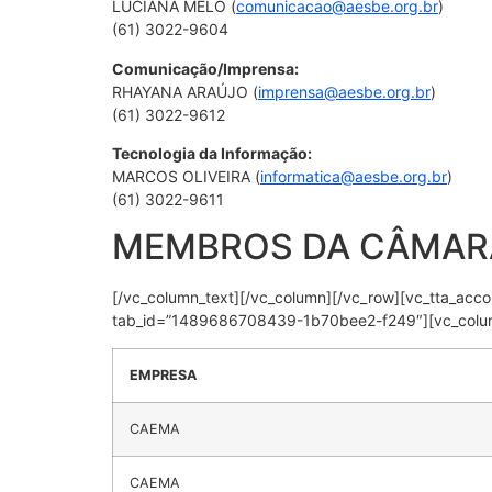
LUCIANA MELO (
comunicacao@aesbe.org.br
)
(61) 3022-9604
Comunicação/Imprensa:
RHAYANA ARAÚJO (
imprensa@aesbe.org.br
)
(61) 3022-9612
Tecnologia da Informação:
MARCOS OLIVEIRA (
informatica@aesbe.org.br
)
(61) 3022-9611
MEMBROS DA CÂMAR
[/vc_column_text][/vc_column][/vc_row][vc_tta_accord
tab_id=”1489686708439-1b70bee2-f249″][vc_colu
EMPRESA
CAEMA
CAEMA