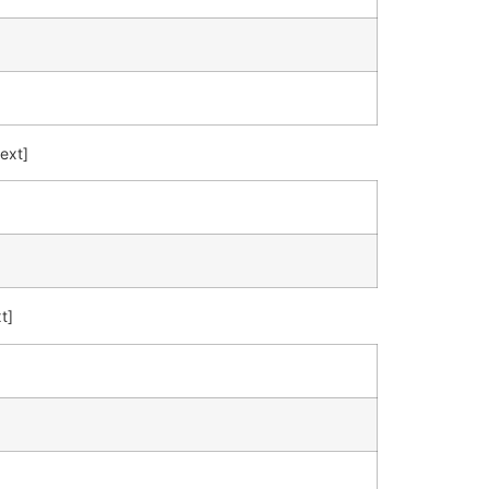
ext]
t]