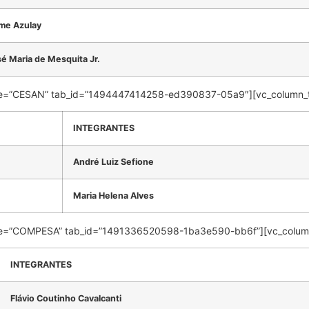
me Azulay
é Maria de Mesquita Jr.
 title=”CESAN” tab_id=”1494447414258-ed390837-05a9″][vc_column_
INTEGRANTES
André Luiz Sefione
Maria Helena Alves
 title=”COMPESA” tab_id=”1491336520598-1ba3e590-bb6f”][vc_colum
INTEGRANTES
Flávio Coutinho Cavalcanti