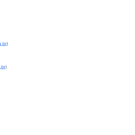
g.br
)
.br
)