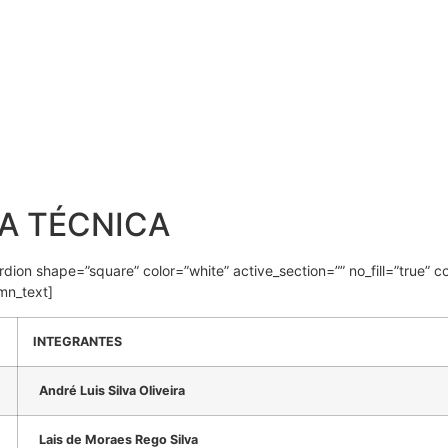
A TÉCNICA
ion shape=”square” color=”white” active_section=”” no_fill=”true” col
mn_text]
INTEGRANTES
André Luis Silva Oliveira
Lais de Moraes Rego Silva