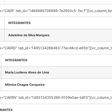
 title=”CAER” tab_id=”1489686706999-7e2950c5-7ec7″][vc_column_te
INTEGRANTES
Adelelmo da Silva Marques
 title=”CAERD” tab_id=”1495134288483-77ac48cd-e65b”][vc_column_t
INTEGRANTES
Maria Lucilene Alves de Lima
Mônica Chagas Cerqueira
 title=”CAERN” tab_id=”1495134355269-9109e0ae-b8f3″][vc_column_t
GRANTES