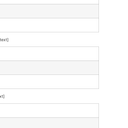
text]
xt]