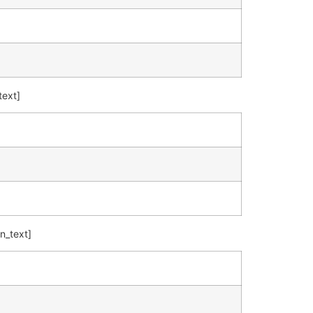
text]
n_text]