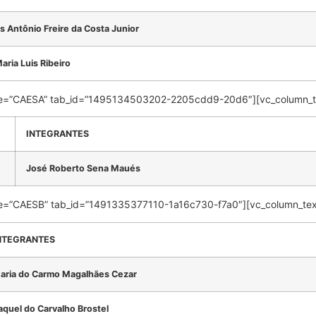
 Antônio Freire da Costa Junior
aria Luis Ribeiro
 title=”CAESA” tab_id=”1495134503202-2205cdd9-20d6″][vc_column_t
INTEGRANTES
José Roberto Sena Maués
title=”CAESB” tab_id=”1491335377110-1a16c730-f7a0″][vc_column_tex
NTEGRANTES
aria do Carmo Magalhães Cezar
aquel do Carvalho Brostel