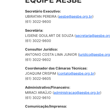
Secretário Executivo:
UBIRATAN PEREIRA (
aesbe@aesbe.org.br
)
(61) 3022-9600
Secretária:
LISIENE GOULART DE SOUZA (
secretaria@aesbe.or
(61) 3022-9600
Consultor Jurídico:
ANTONIO COSTA LIMA JUNIOR (
juridico@aesbe.org
(61) 3022-9602
Coordenador das Câmaras Técnicas:
JOAQUIM CRISPIM (
contato@aesbe.org.br
)
(61) 3022-9605
Administrativo/Financeiro:
MIRACI ARAÚJO (
administracao@aesbe.org.br
)
(61) 3022-9610
Comunicação/Imprensa: