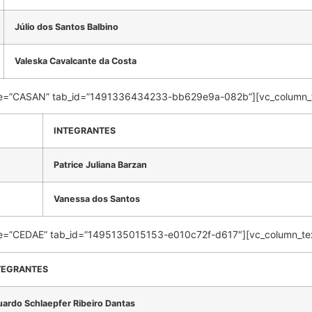
Júlio dos Santos Balbino
Valeska Cavalcante da Costa
 title=”CASAN” tab_id=”1491336434233-bb629e9a-082b”][vc_column_
INTEGRANTES
Patrice Juliana Barzan
Vanessa dos Santos
 title=”CEDAE” tab_id=”1495135015153-e010c72f-d617″][vc_column_te
TEGRANTES
ardo Schlaepfer Ribeiro Dantas