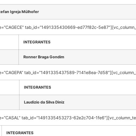
tefan Igreja Mülhofer
 title=”CAGECE” tab_id=”1491335430669-ed77f82c-5e87″][vc_column_
INTEGRANTES
Ronner Braga Gondim
 title=”CAGEPA” tab_id=”1491335437589-7141e8ea-7d58″][vc_column_
INTEGRANTES
Laudizio da Silva Diniz
 title=”CASAL” tab_id=”1491335453273-62e2c704-1fe6″][vc_column_te
INTEGRANTES