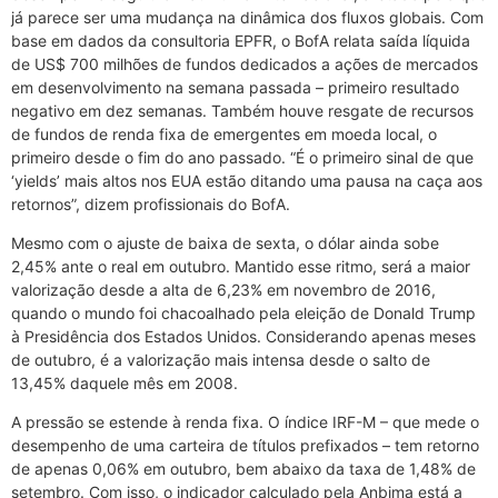
já parece ser uma mudança na dinâmica dos fluxos globais. Com
base em dados da consultoria EPFR, o BofA relata saída líquida
de US$ 700 milhões de fundos dedicados a ações de mercados
em desenvolvimento na semana passada – primeiro resultado
negativo em dez semanas. Também houve resgate de recursos
de fundos de renda fixa de emergentes em moeda local, o
primeiro desde o fim do ano passado. “É o primeiro sinal de que
‘yields’ mais altos nos EUA estão ditando uma pausa na caça aos
retornos”, dizem profissionais do BofA.
Mesmo com o ajuste de baixa de sexta, o dólar ainda sobe
2,45% ante o real em outubro. Mantido esse ritmo, será a maior
valorização desde a alta de 6,23% em novembro de 2016,
quando o mundo foi chacoalhado pela eleição de Donald Trump
à Presidência dos Estados Unidos. Considerando apenas meses
de outubro, é a valorização mais intensa desde o salto de
13,45% daquele mês em 2008.
A pressão se estende à renda fixa. O índice IRF-M – que mede o
desempenho de uma carteira de títulos prefixados – tem retorno
de apenas 0,06% em outubro, bem abaixo da taxa de 1,48% de
setembro. Com isso, o indicador calculado pela Anbima está a