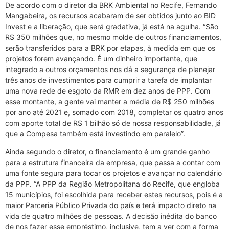
De acordo com o diretor da BRK Ambiental no Recife, Fernando
Mangabeira, os recursos acabaram de ser obtidos junto ao BID
Invest e a liberação, que será gradativa, já está na agulha. “São
R$ 350 milhões que, no mesmo molde de outros financiamentos,
serão transferidos para a BRK por etapas, à medida em que os
projetos forem avançando. É um dinheiro importante, que
integrado a outros orçamentos nos dá a segurança de planejar
três anos de investimentos para cumprir a tarefa de implantar
uma nova rede de esgoto da RMR em dez anos de PPP. Com
esse montante, a gente vai manter a média de R$ 250 milhões
por ano até 2021 e, somado com 2018, completar os quatro anos
com aporte total de R$ 1 bilhão só de nossa responsabilidade, já
que a Compesa também está investindo em paralelo”.
Ainda segundo o diretor, o financiamento é um grande ganho
para a estrutura financeira da empresa, que passa a contar com
uma fonte segura para tocar os projetos e avançar no calendário
da PPP. “A PPP da Região Metropolitana do Recife, que engloba
15 municípios, foi escolhida para receber estes recursos, pois é a
maior Parceria Público Privada do país e terá impacto direto na
vida de quatro milhões de pessoas. A decisão inédita do banco
de nos fazer esse empréstimo, inclusive, tem a ver com a forma