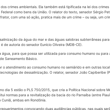
ei dos crimes ambientais. Ela também está tipificada na lei dos cri
ão Federal como bens da União. O relator do texto, senador Sérgio 
frator, com uma só ação, pratica mais de um crime – ou seja, um cr
essalinização da água do mar e das águas salobras subterrâneas par
é de autoria do senador Eunício Oliveira (MDB-CE).
 água, para que possa ser utilizada para consumo humano ou para ap
al de Saneamento Básico.
ar o atendimento ao consumo humano no semiárido e em outras loca
ecnologias de dessalinização. O relator, senador João Capiberibe (P
 no dia 5 estão o PLS 750/2015, que cria a Política Nacional sobre
itui normas para a revitalização da bacia do rio Parnaíba (entre Pi
go Cuniã, ambas em Rondônia.
 requerimentos convocando duas audiências públicas, nas quais serão