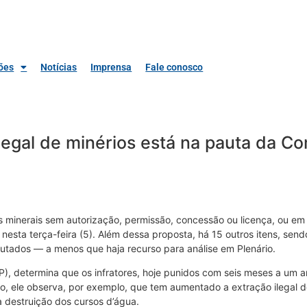
ões
Notícias
Imprensa
Fale conosco
ilegal de minérios está na pauta da 
s minerais sem autorização, permissão, concessão ou licença, ou em
sta terça-feira (5). Além dessa proposta, há 15 outros itens, send
tados — a menos que haja recurso para análise em Plenário.
), determina que os infratores, hoje punidos com seis meses a um
o, ele observa, por exemplo, que tem aumentado a extração ilegal de
 destruição dos cursos d’água.