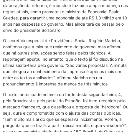
elaboração da reforma, é robusto e faz uma ampla mudança nas
regras atuais, como prometeu o ministro da Economia, Paulo
Guedes, para garantir uma economia de até R$ 1,3 trilhão em 10
anos nas despesas do governo. Mas ainda terá de passar pelo
crivo do presidente Bolsonaro.
O secretário especial de Previdência Social, Rogério Marinho,
confirmou que a minuta é realmente do governo, mas afirmou
que há outras simulações sendo feitas pelos técnicos. A
reportagem apurou, no entanto, que o texto já foi discutido na
última sexta-feira pelo governo. “São várias propostas. A minuta
que chegou ao conhecimento da imprensa é apenas mais um
entre os textos analisados”, afirmou Marinho em um
pronunciamento à imprensa de menos de três minutos.
O texto, antecipado no meio da tarde desta segunda-feira, 4,
pelo Broadcast e pelo portal do Estadão, foi bem-recebido pelo
mercado financeiro, que classificou a proposta de “hardcore”. Ou
seja, dura e comprometida com o ajuste das contas públicas.
“Tem muito mais aí do que se esperava inicialmente. Porém, a
pergunta que se faz é: a partir dessa minuta, o que vai sobrar?”,
disse o economista-chefe do banco ABC Brasil, Luís Otávio de