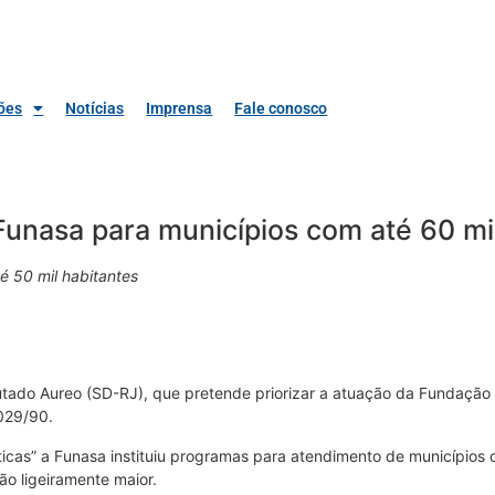
ões
Notícias
Imprensa
Fale conosco
Funasa para municípios com até 60 mi
té 50 mil habitantes
utado Aureo (SD-RJ), que pretende priorizar a atuação da Fundação
.029/90.
as” a Funasa instituiu programas para atendimento de municípios co
o ligeiramente maior.