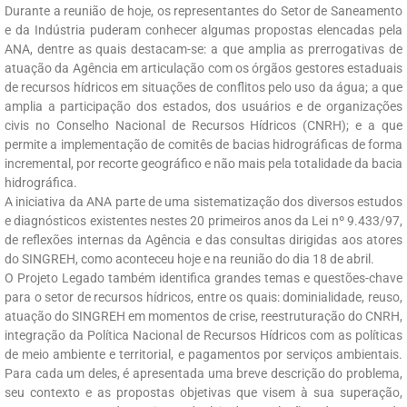
Durante a reunião de hoje, os representantes do Setor de Saneamento
e da Indústria puderam conhecer algumas propostas elencadas pela
ANA, dentre as quais destacam-se: a que amplia as prerrogativas de
atuação da Agência em articulação com os órgãos gestores estaduais
de recursos hídricos em situações de conflitos pelo uso da água; a que
amplia a participação dos estados, dos usuários e de organizações
civis no Conselho Nacional de Recursos Hídricos (CNRH); e a que
permite a implementação de comitês de bacias hidrográficas de forma
incremental, por recorte geográfico e não mais pela totalidade da bacia
hidrográfica.
A iniciativa da ANA parte de uma sistematização dos diversos estudos
e diagnósticos existentes nestes 20 primeiros anos da Lei nº 9.433/97,
de reflexões internas da Agência e das consultas dirigidas aos atores
do SINGREH, como aconteceu hoje e na reunião do dia 18 de abril.
O Projeto Legado também identifica grandes temas e questões-chave
para o setor de recursos hídricos, entre os quais: dominialidade, reuso,
atuação do SINGREH em momentos de crise, reestruturação do CNRH,
integração da Política Nacional de Recursos Hídricos com as políticas
de meio ambiente e territorial, e pagamentos por serviços ambientais.
Para cada um deles, é apresentada uma breve descrição do problema,
seu contexto e as propostas objetivas que visem à sua superação,