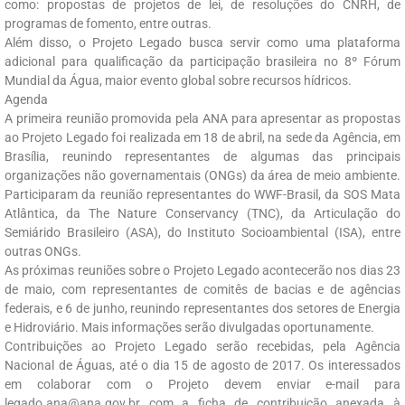
como: propostas de projetos de lei, de resoluções do CNRH, de
programas de fomento, entre outras.
Além disso, o Projeto Legado busca servir como uma plataforma
adicional para qualificação da participação brasileira no 8º Fórum
Mundial da Água, maior evento global sobre recursos hídricos.
Agenda
A primeira reunião promovida pela ANA para apresentar as propostas
ao Projeto Legado foi realizada em 18 de abril, na sede da Agência, em
Brasília, reunindo representantes de algumas das principais
organizações não governamentais (ONGs) da área de meio ambiente.
Participaram da reunião representantes do WWF-Brasil, da SOS Mata
Atlântica, da The Nature Conservancy (TNC), da Articulação do
Semiárido Brasileiro (ASA), do Instituto Socioambiental (ISA), entre
outras ONGs.
As próximas reuniões sobre o Projeto Legado acontecerão nos dias 23
de maio, com representantes de comitês de bacias e de agências
federais, e 6 de junho, reunindo representantes dos setores de Energia
e Hidroviário. Mais informações serão divulgadas oportunamente.
Contribuições ao Projeto Legado serão recebidas, pela Agência
Nacional de Águas, até o dia 15 de agosto de 2017. Os interessados
em colaborar com o Projeto devem enviar e-mail para
legado.ana@ana.gov.br com a ficha de contribuição anexada à