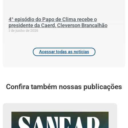
2
4° episódio do Papo de Clima recebe o
presidente da Caerd, Cleverson Brancalhão
1 de junho de 2026
Acessar todas as notícias
Confira também nossas publicações