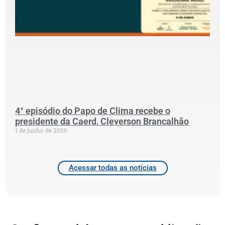
S
G
p
S
N
P
C
2
4° episódio do Papo de Clima recebe o
presidente da Caerd, Cleverson Brancalhão
1 de junho de 2026
Acessar todas as notícias