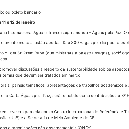
to ou boleto bancário.
11 e 12 de janeiro
io Internacional Água e Transdisciplinaridade – Águas pela Paz. O e
e o evento mundial estão abertas. São 800 vagas por dia para o públ
 o líder Sri Prem Baba (que ministrará a palestra magna), sociólogo
icos.
mover discussões a respeito da sustentabilidade sob os aspectos cient
tar temas que devem ser tratados em março.
porais, painéis temáticos, apresentações de trabalhos acadêmicos e
io, a Carta Águas pela Paz, será remetido como contribuição ao 8º 
Love em parceria com o Centro Internacional de Referência e Transd
sília (UnB) e a Secretaria de Meio Ambiente do DF.
vadas e organizações não governamentais (ONGs).