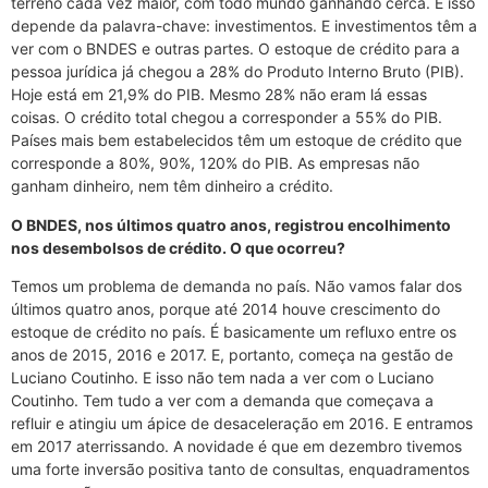
terreno cada vez maior, com todo mundo ganhando cerca. E isso
depende da palavra-chave: investimentos. E investimentos têm a
ver com o BNDES e outras partes. O estoque de crédito para a
pessoa jurídica já chegou a 28% do Produto Interno Bruto (PIB).
Hoje está em 21,9% do PIB. Mesmo 28% não eram lá essas
coisas. O crédito total chegou a corresponder a 55% do PIB.
Países mais bem estabelecidos têm um estoque de crédito que
corresponde a 80%, 90%, 120% do PIB. As empresas não
ganham dinheiro, nem têm dinheiro a crédito.
O BNDES, nos últimos quatro anos, registrou encolhimento
nos desembolsos de crédito. O que ocorreu?
Temos um problema de demanda no país. Não vamos falar dos
últimos quatro anos, porque até 2014 houve crescimento do
estoque de crédito no país. É basicamente um refluxo entre os
anos de 2015, 2016 e 2017. E, portanto, começa na gestão de
Luciano Coutinho. E isso não tem nada a ver com o Luciano
Coutinho. Tem tudo a ver com a demanda que começava a
refluir e atingiu um ápice de desaceleração em 2016. E entramos
em 2017 aterrissando. A novidade é que em dezembro tivemos
uma forte inversão positiva tanto de consultas, enquadramentos