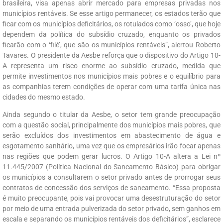
brasileira, visa apenas abrir mercado para empresas privadas nos
municípios rentáveis. Se esse artigo permanecer, os estados terão que
ficar com os municípios deficitários, os rotulados como ‘osso’, que hoje
dependem da política do subsídio cruzado, enquanto os privados
ficarão com o ‘filé’, que são os municípios rentáveis”, alertou Roberto
Tavares. O presidente da Aesbe reforça que o dispositivo do Artigo 10-
A representa um risco enorme ao subsídio cruzado, medida que
permite investimentos nos municípios mais pobres e o equilíbrio para
as companhias terem condições de operar com uma tarifa única nas
cidades do mesmo estado.
Ainda segundo o titular da Aesbe, o setor tem grande preocupação
com a questão social, principalmente dos municípios mais pobres, que
serão excluídos dos investimentos em abastecimento de água e
esgotamento sanitário, uma vez que os empresários irão focar apenas
nas regiões que podem gerar lucros. O Artigo 10-A altera a Lei nº
11.445/2007 (Política Nacional do Saneamento Básico) para obrigar
os municípios a consultarem o setor privado antes de prorrogar seus
contratos de concessão dos serviços de saneamento. “Essa proposta
é muito preocupante, pois vai provocar uma desestruturação do setor
por meio de uma entrada pulverizada do setor privado, sem ganhos em
escala e separando os municípios rentáveis dos deficitários”, esclarece