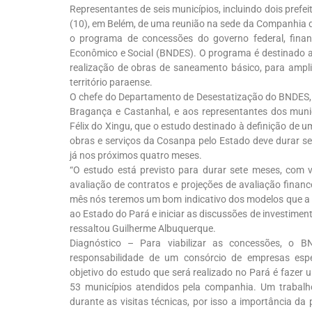
Representantes de seis municípios, incluindo dois prefe
(10), em Belém, de uma reunião na sede da Companhia
o programa de concessões do governo federal, fina
Econômico e Social (BNDES). O programa é destinado a 
realização de obras de saneamento básico, para ampli
território paraense.
O chefe do Departamento de Desestatização do BNDES, G
Bragança e Castanhal, e aos representantes dos muni
Félix do Xingu, que o estudo destinado à definição de 
obras e serviços da Cosanpa pelo Estado deve durar s
já nos próximos quatro meses.
“O estudo está previsto para durar sete meses, com vis
avaliação de contratos e projeções de avaliação finan
mês nós teremos um bom indicativo dos modelos que a
ao Estado do Pará e iniciar as discussões de investimen
ressaltou Guilherme Albuquerque.
Diagnóstico – Para viabilizar as concessões, o 
responsabilidade de um consórcio de empresas espe
objetivo do estudo que será realizado no Pará é fazer
53 municípios atendidos pela companhia. Um trabalho
durante as visitas técnicas, por isso a importância da