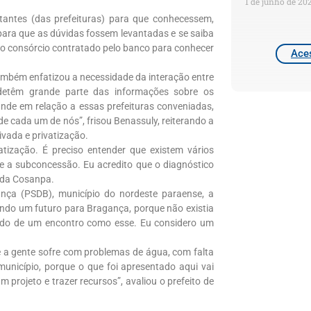
1 de junho de 20
tantes (das prefeituras) para que conhecessem,
 para que as dúvidas fossem levantadas e se saiba
pelo consórcio contratado pelo banco para conhecer
Aces
ambém enfatizou a necessidade da interação entre
detêm grande parte das informações sobre os
nde em relação a essas prefeituras conveniadas,
 cada um de nós”, frisou Benassuly, reiterando a
ivada e privatização.
tização. É preciso entender que existem vários
e a subconcessão. Eu acredito que o diagnóstico
e da Cosanpa.
ança (PSDB), município do nordeste paraense, a
vendo um futuro para Bragança, porque não existia
ando de um encontro como esse. Eu considero um
e a gente sofre com problemas de água, com falta
município, porque o que foi apresentado aqui vai
 projeto e trazer recursos”, avaliou o prefeito de