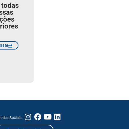
 todas
ssas
ições
riores
ssar
edes Sociais