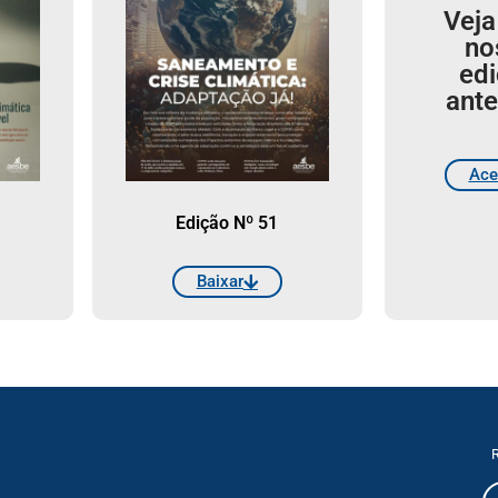
Veja
no
ed
ante
Ace
Edição Nº 51
Baixar
R