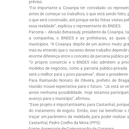
prévias.
“Foi importante a Cosanpa ter convidado os represen
antes de começar os trabalhos, o que está sendo feito,
o que será construído, até porque serão feitas visitas 
essa realidade”, explicou o representante do BNDES.
Parceria – Abraão Benassuly, presidente da Cosanpa, t
a companhia, o BNDES e as prefeituras, as quais 
municípios. “A Cosanpa dispõe de um acervo muito gra
mas eu entendo que o sucesso desse trabalho depende de
enorme diferença entre o conceito de parceria público-pr
“O próprio consórcio e o BNDES não admitem a priva
modelos de negócios, como a parceria público-privada 
será o melhor para o povo paraense”, disse o president
Para Raimundo Nonato de Oliveira, prefeito de Brag
reunião trouxe expectativa para o futuro. “Já está se 
antes nenhuma possibilidade. Hoje estamos particip
avanço para o município”, afirmou.
“Esse projeto é importantíssimo para Castanhal, porqu
do tratamento de esgoto. Então, isso vai beneficiar o 
traçar um parâmetro da realidade, para poder realizar um
Castanhal, Pedro Coelho da Mota (PPS).
Fonte: Assessoria de Comunicação da Cosanpa