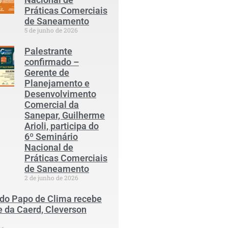
Práticas Comerciais
de Saneamento
5 de junho de 2026
Palestrante
confirmado –
Gerente de
Planejamento e
Desenvolvimento
Comercial da
Sanepar, Guilherme
Arioli, participa do
6º Seminário
Nacional de
Práticas Comerciais
de Saneamento
2 de junho de 2026
 do Papo de Clima recebe
e da Caerd, Cleverson