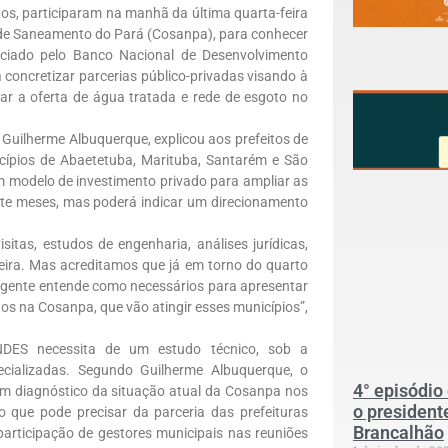
itos, participaram na manhã da última quarta-feira
 de Saneamento do Pará (Cosanpa), para conhecer
nciado pelo Banco Nacional de Desenvolvimento
concretizar parcerias público-privadas visando à
ar a oferta de água tratada e rede de esgoto no
uilherme Albuquerque, explicou aos prefeitos de
cípios de Abaetetuba, Marituba, Santarém e São
um modelo de investimento privado para ampliar as
ete meses, mas poderá indicar um direcionamento
itas, estudos de engenharia, análises jurídicas,
ceira. Mas acreditamos que já em torno do quarto
 gente entende como necessários para apresentar
tos na Cosanpa, que vão atingir esses municípios”,
BNDES necessita de um estudo técnico, sob a
cializadas. Segundo Guilherme Albuquerque, o
4° episódio
 um diagnóstico da situação atual da Cosanpa nos
o president
 que pode precisar da parceria das prefeituras
Brancalhão
 participação de gestores municipais nas reuniões