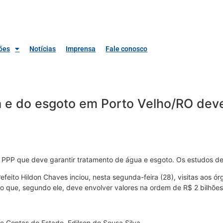
ões
Notícias
Imprensa
Fale conosco
a e do esgoto em Porto Velho/RO dev
à PPP que deve garantir tratamento de água e esgoto. Os estudos d
refeito Hildon Chaves inciou, nesta segunda-feira (28), visitas aos 
 que, segundo ele, deve envolver valores na ordem de R$ 2 bilhões
de Contas do Estado, Edilson de Sousa Silva.