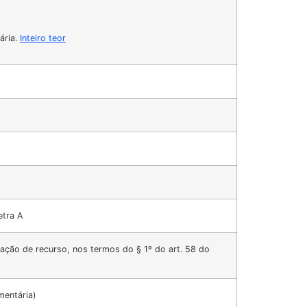
ária.
Inteiro teor
etra A
ação de recurso, nos termos do § 1º do art. 58 do
mentária)