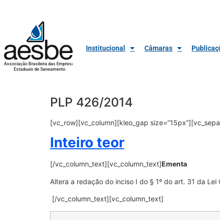
Institucional
Câmaras
Publicaç
Associação Brasileira das Empresas
Estaduais de Saneamento
PLP 426/2014
[vc_row][vc_column][kleo_gap size=”15px”][vc_sepa
Inteiro teor
[/vc_column_text][vc_column_text]
Ementa
Altera a redação do inciso I do § 1º do art. 31 da L
[/vc_column_text][vc_column_text]