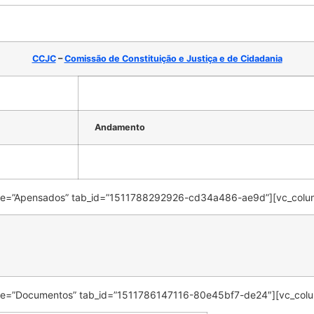
CCJC
–
Comissão de Constituição e Justiça e de Cidadania
Andamento
 title=”Apensados” tab_id=”1511788292926-cd34a486-ae9d”][vc_colu
 title=”Documentos” tab_id=”1511786147116-80e45bf7-de24″][vc_col