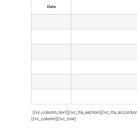
Data
[/vc_column_text][/vc_tta_section][/vc_tta_accordion
[/vc_column][/vc_row]