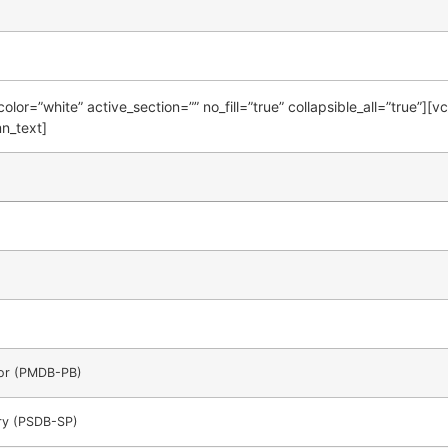
or=”white” active_section=”” no_fill=”true” collapsible_all=”true”][vc
n_text]
ior (PMDB-PB)
ry (PSDB-SP)