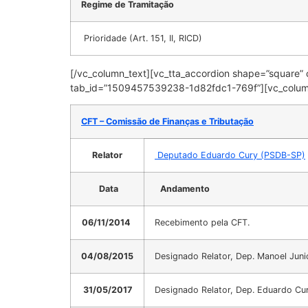
Regime de Tramitação
Prioridade (Art. 151, II, RICD)
[/vc_column_text][vc_tta_accordion shape=”square” col
tab_id=”1509457539238-1d82fdc1-769f”][vc_colum
CFT – Comissão de Finanças e Tributação
Relator
Deputado Eduardo Cury (PSDB-SP)
Data
Andamento
06/11/2014
Recebimento pela CFT.
04/08/2015
Designado Relator, Dep. Manoel Jun
31/05/2017
Designado Relator, Dep. Eduardo Cu