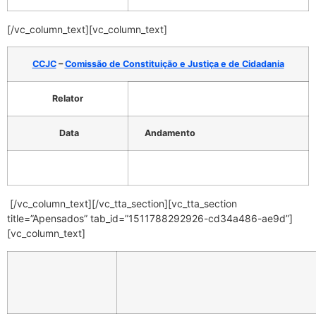
[/vc_column_text][vc_column_text]
CCJC
–
Comissão de Constituição e Justiça e de Cidadania
Relator
Data
Andamento
[/vc_column_text][/vc_tta_section][vc_tta_section
title=”Apensados” tab_id=”1511788292926-cd34a486-ae9d”]
[vc_column_text]