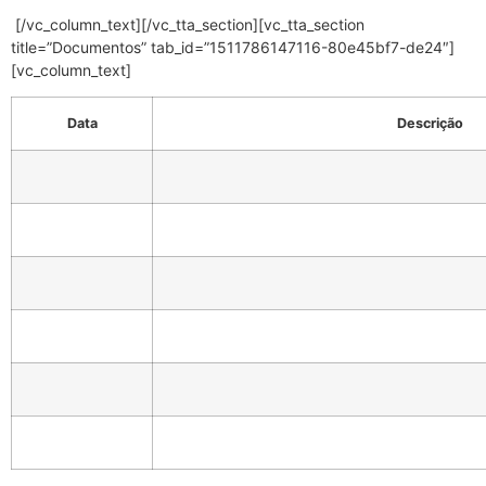
[/vc_column_text][/vc_tta_section][vc_tta_section
title=”Documentos” tab_id=”1511786147116-80e45bf7-de24″]
[vc_column_text]
Data
Descrição