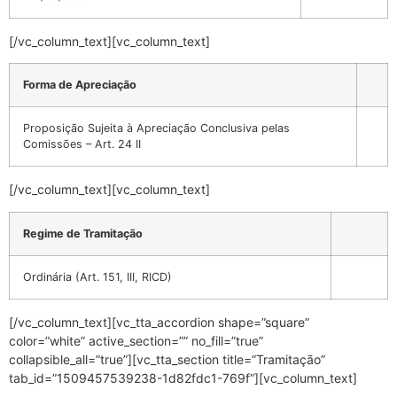
[/vc_column_text][vc_column_text]
Forma de Apreciação
Proposição Sujeita à Apreciação Conclusiva pelas
Comissões – Art. 24 II
[/vc_column_text][vc_column_text]
Regime de Tramitação
Ordinária (Art. 151, III, RICD)
[/vc_column_text][vc_tta_accordion shape=”square”
color=”white” active_section=”” no_fill=”true”
collapsible_all=”true”][vc_tta_section title=”Tramitação”
tab_id=”1509457539238-1d82fdc1-769f”][vc_column_text]