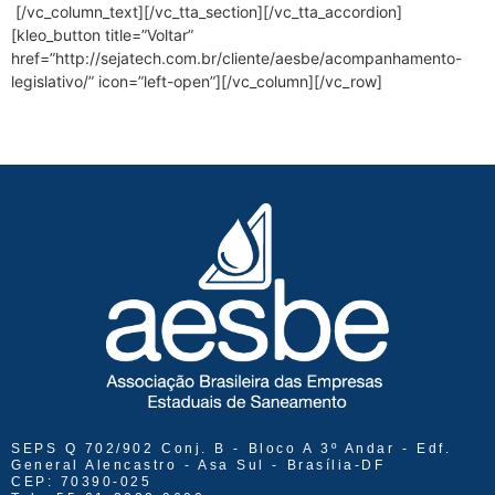
[/vc_column_text][/vc_tta_section][/vc_tta_accordion]
[kleo_button title=”Voltar”
href=”http://sejatech.com.br/cliente/aesbe/acompanhamento-
legislativo/” icon=”left-open”][/vc_column][/vc_row]
SEPS Q 702/902 Conj. B - Bloco A 3º Andar - Edf.
General Alencastro - Asa Sul - Brasília-DF
CEP: 70390-025