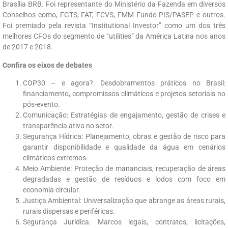
Brasília
BRB
.
Foi
representante
do
Ministério
da
Fazenda
em
diversos
Conselhos
como
, FGTS
,
FAT
,
FCVS
,
FMM
Fundo
PIS
/
PASEP
e
outros
.
Foi
premiado
pela
revista
“
Institutional
Investor
”
como
um
dos
três
melhores
CFOs
do
segmento
de
“
utilities
”
da
América
Latina
nos
anos
de
2017
e
2018
.
Confira os eixos de debates
COP30 – e agora?: Desdobramentos práticos no Brasil:
financiamento, compromissos climáticos e projetos setoriais no
pós-evento.
Comunicação: Estratégias de engajamento, gestão de crises e
transparência ativa no setor.
Segurança Hídrica: Planejamento, obras e gestão de risco para
garantir disponibilidade e qualidade da água em cenários
climáticos extremos.
Meio Ambiente: Proteção de mananciais, recuperação de áreas
degradadas e gestão de resíduos e lodos com foco em
economia circular.
Justiça Ambiental: Universalização que abrange as áreas rurais,
rurais dispersas e periféricas.
Segurança Jurídica: Marcos legais, contratos, licitações,