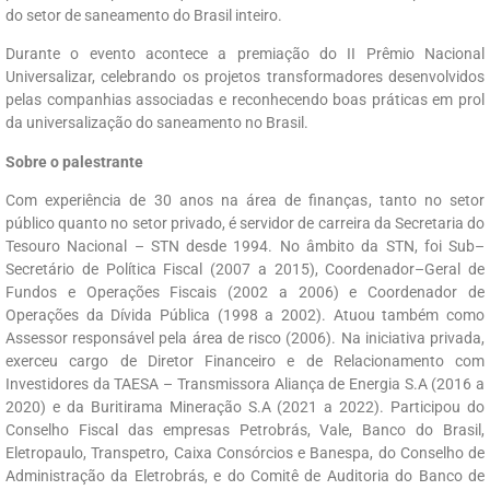
do setor de saneamento do Brasil inteiro.
Durante o evento acontece a premiação do II Prêmio Nacional
Universalizar, celebrando os projetos transformadores desenvolvidos
pelas companhias associadas e reconhecendo boas práticas em prol
da universalização do saneamento no Brasil.
Sobre o palestrante
Com
experiência
de
30
anos
na
área
de finanças
,
tanto
no
setor
público
quanto
no
setor
privado
,
é
servidor
de
carreira
da
Secretaria
do
Tesouro
Nacional
–
STN
desde
1994.
No
âmbito
da
STN
,
foi
Sub
–
Secretário
de
Política
Fiscal
(
2007
a
2015
)
,
Coordenador
–
Geral
de
Fundos
e
Operações
Fiscais
(
2002
a
2006
)
e
Coordenador
de
Operações
da
Dívida
Pública
(
1998
a
2002
)
.
Atuou
também
como
Assessor
responsável
pela área
de
risco
(
2006
)
.
Na
iniciativa
privada
,
exerceu
cargo
de
Diretor
Financeiro
e
de
Relacionamento
com
Investidores
da
TAESA
–
Transmissora
Aliança
de
Energia
S.A (
2016
a
2020
)
e
da
Buritirama
Mineração
S.A
(
2021
a
2022
)
.
Participou
do
Conselho
Fiscal
das
empresas
Petrobrás
,
Vale
,
Banco
do
Brasil
,
Eletropaulo
,
Transpetro
,
Caixa
Consórcios
e
Banespa
,
do
Conselho
de
Administração
da
Eletrobrás
,
e
do
Comitê
de
Auditoria
do
Banco
de