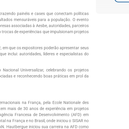
trazendo painéis e cases que conectam políticas
sultados mensuráveis para a população. O evento
resas associadas à Aesbe, autoridades, parceiros
o trocas de experiências que impulsionam projetos
, em que os expositores poderão apresentar seus
e inclui: autoridades, líderes e especialistas do
Nacional Universalizar, celebrando os projetos
ciadas e reconhecendo boas práticas em prol da
ernacionais na França, pela Ecole Nationale des
 tem mais de 30 anos de experiência em projetos
a Agência Francesa de Desenvolvimento (AFD) em
al na França e no Brasil, onde iniciou o SISAR no
N. Hautbergue iniciou sua carreira na AFD como