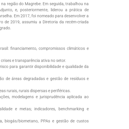
a, na região do Magrebe. Em seguida, trabalhou na
unto, e, posteriormente, liderou a prática de
rselha. Em 2017, foi nomeado para desenvolver a
ro de 2019, assumiu a Diretoria da recém-criada
grado.
sil: financiamento, compromissos climáticos e
rises e transparência ativa no setor.
isco para garantir disponibilidade e qualidade da
ão de áreas degradadas e gestão de resíduos e
s rurais, rurais dispersas e periféricas.
tações, modelagens e jurisprudência aplicada ao
alidade e metas; indicadores, benchmarking e
uída, biogás/biometano, PPAs e gestão de custos