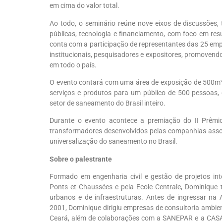
em cima do valor total.
Ao todo, o seminário reúne nove eixos de discussões, 
públicas, tecnologia e financiamento, com foco em re
conta com a participação de representantes das 25 emp
institucionais, pesquisadores e expositores, promovend
em todo o país.
O evento contará com uma área de exposição de 500m²
serviços e produtos para um público de 500 pessoas, qu
setor de saneamento do Brasil inteiro.
Durante o evento acontece a premiação do II Prêmio 
transformadores desenvolvidos pelas companhias asso
universalização do saneamento no Brasil.
Sobre o palestrante
Formado em engenharia civil e gestão de projetos int
Ponts et Chaussées e pela Ecole Centrale, Dominique
urbanos e de infraestruturas. Antes de ingressar n
2001, Dominique dirigiu empresas de consultoria ambient
Ceará, além de colaborações com a SANEPAR e a CASA