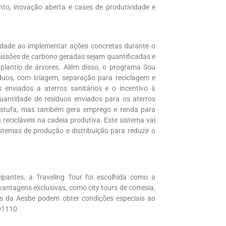
nto, inovação aberta e cases de produtividade e
idade ao implementar ações concretas durante o
missões de carbono geradas sejam quantificadas e
lantio de árvores. Além disso, o programa Sou
íduos, com triagem, separação para reciclagem e
s enviados a aterros sanitários e o incentivo à
uantidade de resíduos enviados para os aterros
o estufa, mas também gera emprego e renda para
recicláveis na cadeia produtiva. Este sistema vai
istemas de produção e distribuição para reduzir o
cipantes, a Traveling Tour foi escolhida como a
vantagens exclusivas, como city tours de cortesia,
dos da Aesbe podem obter condições especiais ao
be1110.