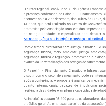
O diretor regional Brasil/Cone Sul da Agência Frances
é presença confirmada no Painel 1 – Financiamento Cl
acontece no dia 2 de dezembro, das 10h25 às 11h25, du
41 anos, que será realizado no Centro de Convenções e
promovido pela Associação Brasileira das Empresas Est
do setor, autoridades e especialistas para debater
Acesse aqui, faça sua inscrição e conheça o site oficial 
Com o tema “Universalizar com Justiça Climática – o Br
segurança hídrica, meio ambiente, justiça ambiental
segurança jurídica e regulação, promovendo o diálogo
avanço da universalização dos serviços de saneamento 
O Painel 1 –
Financiamento Climático e Infraestrut
discutir como o setor de saneamento pode se integrar
após a conferência. A proposta é analisar os mecanism
quanto internacionais, capazes de impulsionar pro
resiliência das cidades e ampliem a capacidade de ada
As inscrições custam R$ 600 para os colaboradores d
o público geral. As empresas parceiras da associaçã