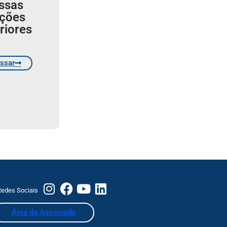
ssas
ições
riores
ssar
edes Sociais
Área da Associada