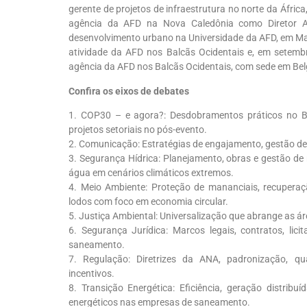
gerente de projetos de infraestrutura no norte da Áfric
agência da AFD na Nova Caledônia como Diretor Adj
desenvolvimento urbano na Universidade da AFD, em Ma
atividade da AFD nos Balcãs Ocidentais e, em setemb
agência da AFD nos Balcãs Ocidentais, com sede em Bel
Confira os eixos de debates
1.
COP30 – e agora?: Desdobramentos práticos no Bra
projetos setoriais no pós-evento.
2.
Comunicação: Estratégias de engajamento, gestão de c
3.
Segurança Hídrica: Planejamento, obras e gestão de r
água em cenários climáticos extremos.
4.
Meio Ambiente: Proteção de mananciais, recuperaç
lodos com foco em economia circular.
5.
Justiça Ambiental: Universalização que abrange as área
6.
Segurança Jurídica: Marcos legais, contratos, lici
saneamento.
7.
Regulação: Diretrizes da ANA, padronização, qu
incentivos.
8.
Transição Energética: Eficiência, geração distrib
energéticos nas empresas de saneamento.