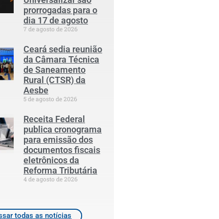
prorrogadas para o
dia 17 de agosto
7 de agosto de 2026
Ceará sedia reunião
da Câmara Técnica
de Saneamento
Rural (CTSR) da
Aesbe
5 de agosto de 2026
Receita Federal
publica cronograma
para emissão dos
documentos fiscais
eletrônicos da
Reforma Tributária
4 de agosto de 2026
sar todas as notícias