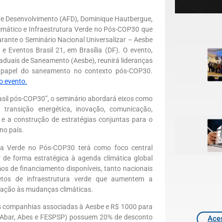
a de Desenvolvimento (AFD), Dominique Hautbergue
,
imático e Infraestrutura Verde no Pós-COP30 que
rante o Seminário Nacional Universalizar – Aesbe
 Eventos Brasil 21, em Brasília (DF). O evento,
aduais de Saneamento (Aesbe), reunirá lideranças
 o papel do saneamento no contexto pós-COP30.
do evento.
asil pós-COP30”, o seminário abordará eixos como
, transição energética, inovação, comunicação,
 e a construção de estratégias conjuntas para o
no país.
ura Verde no Pós-COP30
terá como foco central
 de forma estratégica à agenda climática global
os de financiamento disponíveis, tanto nacionais
jetos de infraestrutura verde que aumentem a
ptação às mudanças climáticas.
as companhias associadas à Aesbe e R$ 1000 para
o (Abar, Abes e FESPSP) possuem 20% de desconto
Aces