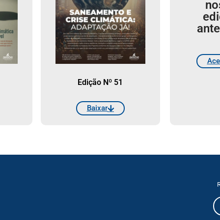
no
ed
ante
Ace
Edição Nº 51
Baixar
R