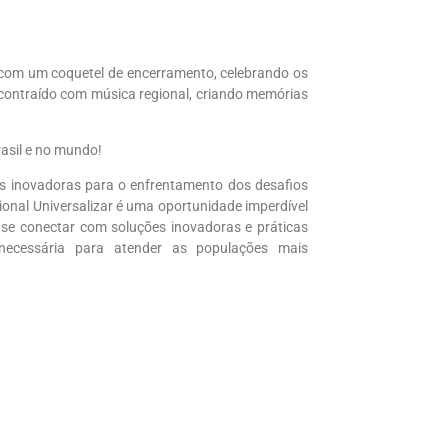
á com um coquetel de encerramento, celebrando os
contraído com música regional, criando memórias
rasil e no mundo!
as inovadoras para o enfrentamento dos desafios
ional Universalizar é uma oportunidade imperdível
e se conectar com soluções inovadoras e práticas
l necessária para atender as populações mais