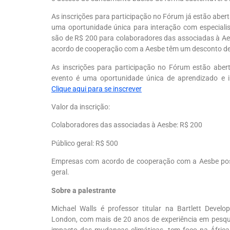
As inscrições para participação no Fórum já estão abert
uma oportunidade única para interação com especialis
são de R$ 200 para colaboradores das associadas à
Ae
acordo de cooperação com a
Aesbe
têm um desconto de 
As inscrições
para participação n
o Fórum
estão aber
evento é uma oportunidade única de aprendizado e i
Clique aqui para se inscrever
Valor da inscrição
:
Colaboradores das associadas à
Aesbe
: R$ 200
Público geral
: R$ 500
Empresas com acordo de cooperação com a
Aesbe p
geral.
Sobre
a palestrante
Michael
Walls
é professor titular na
Bartlett
Develo
London, com mais de 20 anos de experiência em pesquis
impacto das mudanças climáticas, tem foco na África 