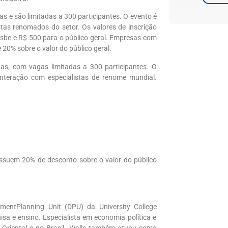
as e são limitadas a 300 participantes. O evento é
tas renomados do setor. Os valores de inscrição
sbe
e R$ 500 para o público geral. Empresas com
20% sobre o valor do público geral.
tas
, com vagas limitadas a 300 participantes. O
nteração com especialistas de renome mundial.
ossuem
20% de desconto sobre o valor do público
pment
Planning Unit (DPU) da
University
College
a e ensino. Especialista em economia política e
Oriental e no Brasil.
Walls
também atuou como