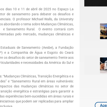
 nos dias 10 e 11 de abril de 2025 no Espaço La
 setor de saneamento para debater os desafios e
senciais. O professor Michael
Walls
, da
University
ados abordando o tema sobre Mudanças Clim
áticas,
o
e Saneamento Rural
. O evento contará com
rientadas pelo mercado, mudanças climáticas e
 Estaduais de Saneamento (
Aesbe
), a Fundação
PSP) e a Companhia de Água e Esgoto do Ceará
re os desafios do setor de saneamento frente aos
icularidades e necessidades da América do Sul e
es: “Mudanças Climáticas, Transição Energética e a
ades” e “Saneamento Rural em áreas vulneráveis:
s impactos das mudanças climáticas no setor de
nsição energética e estratégias para garantir a
adas experiências bem-sucedidas em áreas rurais e
iniciativas que podem ser replicadas para ampliar
Aces
nclusiva.