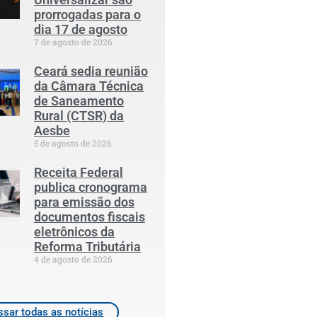
prorrogadas para o
dia 17 de agosto
7 de agosto de 2026
Ceará sedia reunião
da Câmara Técnica
de Saneamento
Rural (CTSR) da
Aesbe
5 de agosto de 2026
Receita Federal
publica cronograma
para emissão dos
documentos fiscais
eletrônicos da
Reforma Tributária
4 de agosto de 2026
sar todas as notícias