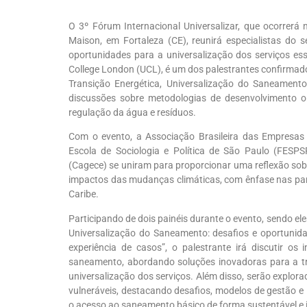
O 3º Fórum Internacional Universalizar, que ocorrerá
Maison, em Fortaleza (CE), reunirá especialistas do
oportunidades para a universalização dos serviços es
College
London
(UCL)
, é um dos palestrantes confirm
Transição
Energética,
Universalização
do Saneament
discussões sobre metodologias de desenvolvimento o
regulação da água e resíduos.
Com o evento, a Associação Brasileira das Empresas
Escola de Sociologia e Política de São Paulo (FES
(
Cagece
) se uniram para proporcionar uma reflexão sob
impactos das mudanças climáticas, com ênfase nas part
Caribe.
Participando de dois painéis durante o evento, sendo el
Universalização do Saneamento: desafios e oportunid
experiência de casos”, o palestrante irá discutir o
saneamento, abordando soluções inovadoras para a tra
universalização dos serviços. Além disso, serão explor
vulneráveis, destacando desafios, modelos de gestão e 
o acesso ao saneamento básico de forma sustentável e i