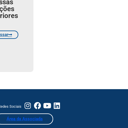
ssas
ições
riores
ssar
edes Sociais
Área da Associada