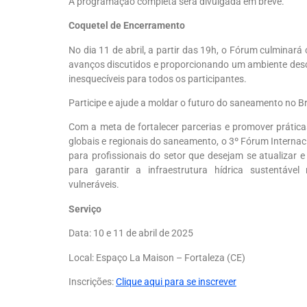
A programação completa será divulgada em breve.
Coquetel de Encerramento
No dia 11 de abril, a partir das 19h, o Fórum culminar
avanços discutidos e proporcionando um ambiente des
inesquecíveis para todos os participantes.
Participe e ajude a moldar o futuro do saneamento no B
Com a meta de fortalecer parcerias e promover prátic
globais e regionais do saneamento, o 3º Fórum Internac
para profissionais do setor que desejam se atualizar 
para garantir a infraestrutura hídrica sustentáve
vulneráveis.
Serviço
Data
: 10 e 11 de abril de 2025
Local
:
Espaço La Maison –
Fortaleza (CE)
Inscrições:
Clique aqui para se inscrever