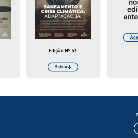
no
ed
ante
Ace
Edição Nº 51
Baixar
R