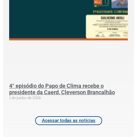
P
D
C
S
G
p
S
N
P
C
2
4° episódio do Papo de Clima recebe o
presidente da Caerd, Cleverson Brancalhão
1 de junho de 2026
Acessar todas as notícias