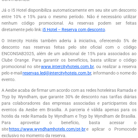
Já o I5 Hotel disponibiliza automaticamente em seu site um desconto
entre 10% e 15% para o mesmo período. Não é necessário utilizar
nenhum código promocional. As reservas podem ser feitas
diretamente pelo link:
i5 Hotel – Reserva com desconto
.
O Intercity Hotéis também aderiu à iniciativa, oferecendo 5% de
desconto nas reservas feitas pelo site oficial com o código
ENCONSAB2025, além de um adicional de 15% para associados ao
Clube Orange. Para garantir os benefícios, basta utilizar o código
promocional no site
www.intercityhoteis.com.br
, ou realizar a reserva
pelo e-mail
reservas.led@intercityhoteis.com.br
, informando o nome do
evento.
A Aesbe acaba de firmar um acordo com as redes hoteleiras Ramada e
Tryp by Wyndham, que garante 30% de desconto nas tarifas diárias
para colaboradores das empresas associadas e participantes dos
eventos da Aesbe em Brasília. A parceria é válida apenas para os
hotéis da rede Ramada by Wyndham e Tryp by Wyndham de Brasília.
Para aproveitar o benefício, basta acessar o
site
https://www.wyndhamhotels.com/pt-br
e aplicar o Promocode
exclusivo no momento da reserva.