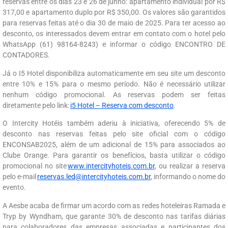
reservas entre os dias 23 e 26 de junho: apartamento individual por R$
317,00 e apartamento duplo por R$ 350,00. Os valores são garantidos
para reservas feitas até o dia 30 de maio de 2025. Para ter acesso ao
desconto, os interessados devem entrar em contato com o hotel pelo
WhatsApp (61) 98164-8243) e informar o código ENCONTRO DE
CONTADORES.
Já o I5 Hotel disponibiliza automaticamente em seu site um desconto
entre 10% e 15% para o mesmo período. Não é necessário utilizar
nenhum código promocional. As reservas podem ser feitas
diretamente pelo link:
i5 Hotel – Reserva com desconto
.
O Intercity Hotéis também aderiu à iniciativa, oferecendo 5% de
desconto nas reservas feitas pelo site oficial com o código
ENCONSAB2025, além de um adicional de 15% para associados ao
Clube Orange. Para garantir os benefícios, basta utilizar o código
promocional no site
www.intercityhoteis.com.br
, ou realizar a reserva
pelo e-mail
reservas.led@intercityhoteis.com.br
, informando o nome do
evento.
A Aesbe acaba de firmar um acordo com as redes hoteleiras Ramada e
Tryp by Wyndham, que garante 30% de desconto nas tarifas diárias
para colaboradores das empresas associadas e participantes dos