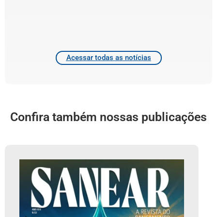
T
4
2
Acessar todas as notícias
Confira também nossas publicações