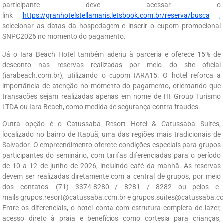
participante deve acessar o
link
https://granhotelstellamaris.letsbook.com.br/reserva/busca
,
selecionar as datas da hospedagem e inserir o cupom promocional
SNPC2026 no momento do pagamento.
Já o Iara Beach Hotel também aderiu à parceria e oferece 15% de
desconto nas reservas realizadas por meio do site oficial
(iarabeach.com.br), utilizando o cupom IARA15. O hotel reforça a
importância de atenção no momento do pagamento, orientando que
transações sejam realizadas apenas em nome de HI Group Turismo
LTDA ou Iara Beach, como medida de segurança contra fraudes.
Outra opção é o Catussaba Resort Hotel & Catussaba Suítes,
localizado no bairro de Itapuã, uma das regiões mais tradicionais de
Salvador. O empreendimento oferece condições especiais para grupos
participantes do seminário, com tarifas diferenciadas para o período
de 10 a 12 de junho de 2026, incluindo café da manhã. As reservas
devem ser realizadas diretamente com a central de grupos, por meio
dos contatos: (71) 3374-8280 / 8281 / 8282 ou pelos e-
mails grupos.resort@catussaba.com.br e grupos.suites@catussaba.c
Entre os diferenciais, o hotel conta com estrutura completa de lazer,
acesso direto à praia e benefícios como cortesia para crianças,