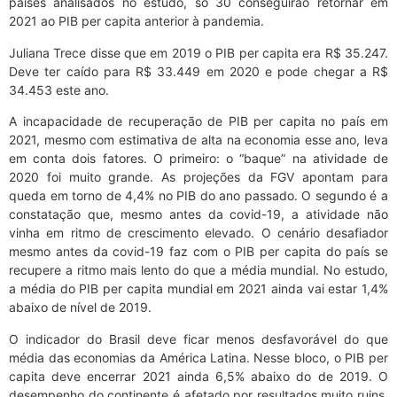
países analisados no estudo, só 30 conseguirão retornar em
2021 ao PIB per capita anterior à pandemia.
Juliana Trece disse que em 2019 o PIB per capita era R$ 35.247.
Deve ter caído para R$ 33.449 em 2020 e pode chegar a R$
34.453 este ano.
A incapacidade de recuperação de PIB per capita no país em
2021, mesmo com estimativa de alta na economia esse ano, leva
em conta dois fatores. O primeiro: o “baque” na atividade de
2020 foi muito grande. As projeções da FGV apontam para
queda em torno de 4,4% no PIB do ano passado. O segundo é a
constatação que, mesmo antes da covid-19, a atividade não
vinha em ritmo de crescimento elevado. O cenário desafiador
mesmo antes da covid-19 faz com o PIB per capita do país se
recupere a ritmo mais lento do que a média mundial. No estudo,
a média do PIB per capita mundial em 2021 ainda vai estar 1,4%
abaixo de nível de 2019.
O indicador do Brasil deve ficar menos desfavorável do que
média das economias da América Latina. Nesse bloco, o PIB per
capita deve encerrar 2021 ainda 6,5% abaixo do de 2019. O
desempenho do continente é afetado por resultados muito ruins,